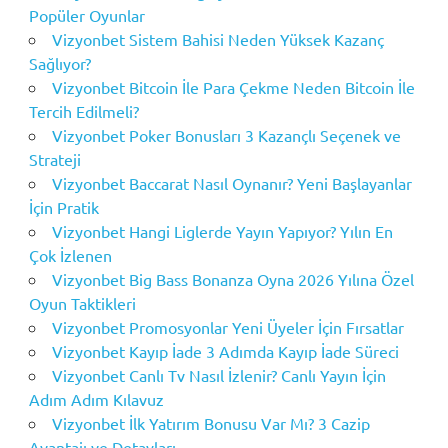
Popüler Oyunlar
Vizyonbet Sistem Bahisi Neden Yüksek Kazanç
Sağlıyor?
Vizyonbet Bitcoin İle Para Çekme Neden Bitcoin İle
Tercih Edilmeli?
Vizyonbet Poker Bonusları 3 Kazançlı Seçenek ve
Strateji
Vizyonbet Baccarat Nasıl Oynanır? Yeni Başlayanlar
İçin Pratik
Vizyonbet Hangi Liglerde Yayın Yapıyor? Yılın En
Çok İzlenen
Vizyonbet Big Bass Bonanza Oyna 2026 Yılına Özel
Oyun Taktikleri
Vizyonbet Promosyonlar Yeni Üyeler İçin Fırsatlar
Vizyonbet Kayıp İade 3 Adımda Kayıp İade Süreci
Vizyonbet Canlı Tv Nasıl İzlenir? Canlı Yayın İçin
Adım Adım Kılavuz
Vizyonbet İlk Yatırım Bonusu Var Mı? 3 Cazip
Avantajı ve Detayları