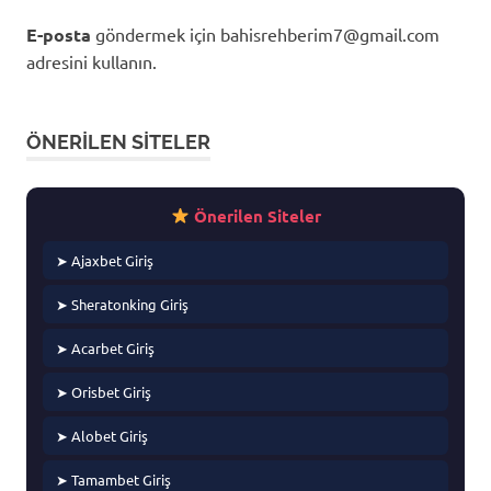
E-posta
göndermek için
bahisrehberim7@gmail.com
adresini kullanın.
ÖNERILEN SITELER
Önerilen Siteler
➤ Ajaxbet Giriş
➤ Sheratonking Giriş
➤ Acarbet Giriş
➤ Orisbet Giriş
➤ Alobet Giriş
➤ Tamambet Giriş