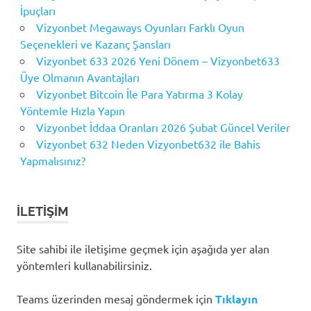
İpuçları
Vizyonbet Megaways Oyunları Farklı Oyun
Seçenekleri ve Kazanç Şansları
Vizyonbet 633 2026 Yeni Dönem – Vizyonbet633
Üye Olmanın Avantajları
Vizyonbet Bitcoin İle Para Yatırma 3 Kolay
Yöntemle Hızla Yapın
Vizyonbet İddaa Oranları 2026 Şubat Güncel Veriler
Vizyonbet 632 Neden Vizyonbet632 ile Bahis
Yapmalısınız?
İLETIŞIM
Site sahibi ile iletişime geçmek için aşağıda yer alan
yöntemleri kullanabilirsiniz.
Teams üzerinden mesaj göndermek için
Tıklayın