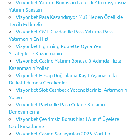
Vizyonbet Yatırım Bonusları Nelerdir? Komisyonsuz
Yatırım Şansları
Vizyonbet Para Kazandırıyor Mu? Neden Özellikle
Tercih Edilmeli?
Vizyonbet CMT Cüzdan İle Para Yatırma Para
Yatırmanın En Hızlı
Vizyonbet Lightning Roulette Oyna Yeni
Stratejilerle Kazanmanın
Vizyonbet Casino Yatırım Bonusu 3 Adımda Hızla
Kazanmanın Yolları
Vizyonbet Hesap Doğrulama Kayıt Aşamasında
Dikkat Edilmesi Gerekenler
Vizyonbet Slot Cashback Yeteneklerinizi Artırmanın
Yolları
Vizyonbet Payfix İle Para Çekme Kullanıcı
Deneyimlerini
Vizyonbet Çevrimsiz Bonus Nasıl Alınır? Üyelere
Özel Fırsatlar ve
Vizyonbet Casino Sağlayıcıları 2026 Mart En