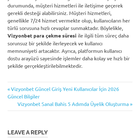
durumunda, müşteri hizmetleri ile iletişime geçerek
gerekli desteği alabilirsiniz. Müşteri hizmetleri,
genellikle 7/24 hizmet vermekte olup, kullanıcıların her
türlü sorusuna hızlı cevaplar sunmaktadır. Böylelikle,
Vizyonbet para çekme süresi
ile ilgili tüm süreç daha
sorunsuz bir şekilde ilerleyecek ve kullanıcı
memnuniyeti artacaktır. Ayrıca, platformun kullanıcı
dostu arayüzü sayesinde işlemler daha kolay ve hızlı bir
şekilde gerçekleştirilebilmektedir.
Bahis
Previous
Yazı
Vizyonbet Güncel Giriş Yeni Kullanıcılar İçin 2026
Platformu
Post:
Güncel Bilgiler
Güvenliği
gezinmesi
Next
Vizyonbet Sanal Bahis 5 Adımda Üyelik Oluşturma
Para
Post:
Çekme
Süreci
Vizyonbet
LEAVE A REPLY
Para