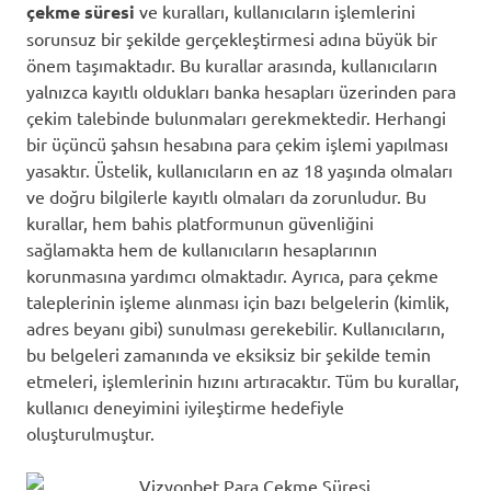
çekme süresi
ve kuralları, kullanıcıların işlemlerini
sorunsuz bir şekilde gerçekleştirmesi adına büyük bir
önem taşımaktadır. Bu kurallar arasında, kullanıcıların
yalnızca kayıtlı oldukları banka hesapları üzerinden para
çekim talebinde bulunmaları gerekmektedir. Herhangi
bir üçüncü şahsın hesabına para çekim işlemi yapılması
yasaktır. Üstelik, kullanıcıların en az 18 yaşında olmaları
ve doğru bilgilerle kayıtlı olmaları da zorunludur. Bu
kurallar, hem bahis platformunun güvenliğini
sağlamakta hem de kullanıcıların hesaplarının
korunmasına yardımcı olmaktadır. Ayrıca, para çekme
taleplerinin işleme alınması için bazı belgelerin (kimlik,
adres beyanı gibi) sunulması gerekebilir. Kullanıcıların,
bu belgeleri zamanında ve eksiksiz bir şekilde temin
etmeleri, işlemlerinin hızını artıracaktır. Tüm bu kurallar,
kullanıcı deneyimini iyileştirme hedefiyle
oluşturulmuştur.