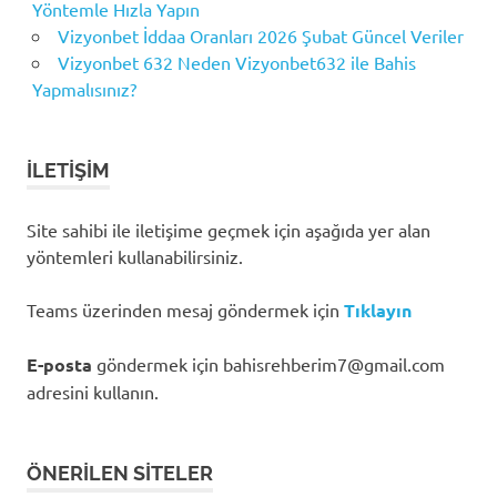
Yöntemle Hızla Yapın
Vizyonbet İddaa Oranları 2026 Şubat Güncel Veriler
Vizyonbet 632 Neden Vizyonbet632 ile Bahis
Yapmalısınız?
İLETIŞIM
Site sahibi ile iletişime geçmek için aşağıda yer alan
yöntemleri kullanabilirsiniz.
Teams üzerinden mesaj göndermek için
Tıklayın
E-posta
göndermek için
bahisrehberim7@gmail.com
adresini kullanın.
ÖNERILEN SITELER