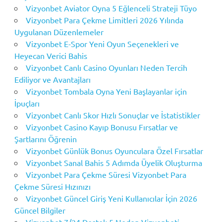
Vizyonbet Aviator Oyna 5 Eğlenceli Strateji Tüyo
Vizyonbet Para Çekme Limitleri 2026 Yılında
Uygulanan Düzenlemeler
Vizyonbet E-Spor Yeni Oyun Seçenekleri ve
Heyecan Verici Bahis
Vizyonbet Canlı Casino Oyunları Neden Tercih
Ediliyor ve Avantajları
Vizyonbet Tombala Oyna Yeni Başlayanlar için
İpuçları
Vizyonbet Canlı Skor Hızlı Sonuçlar ve İstatistikler
Vizyonbet Casino Kayıp Bonusu Fırsatlar ve
Şartlarını Öğrenin
Vizyonbet Günlük Bonus Oyunculara Özel Fırsatlar
Vizyonbet Sanal Bahis 5 Adımda Üyelik Oluşturma
Vizyonbet Para Çekme Süresi Vizyonbet Para
Çekme Süresi Hızınızı
Vizyonbet Güncel Giriş Yeni Kullanıcılar İçin 2026
Güncel Bilgiler