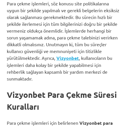
Para çekme işlemleri, söz konusu site politikalarına
uygun bir şekilde yapılmalı ve gerekli belgelerin eksiksiz
olarak sağlanması gerekmektedir. Bu sürecin hızlı bir
şekilde ilerlemesi için tüm bilgilerinizi doğru bir şekilde
vermeniz oldukça önemlidir. İşlemlerde herhangi bir
sorun yaşamamak adına, para çekme talebinizi verirken
dikkatli olmalısınız. Unutmayın ki, tüm bu süreçler
kullanıcı güvenliği ve memnuniyeti için titizlikle
yürütülmektedir. Ayrıca,
Vizyonbet
, kullanıcıların bu
işlemleri daha kolay bir şekilde yapabilmesi için
rehberlik sağlayan kapsamlı bir yardım merkezi de
sunmaktadır.
Vizyonbet Para Çekme Süresi
Kuralları
Para çekme işlemleri için belirlenen
Vizyonbet para