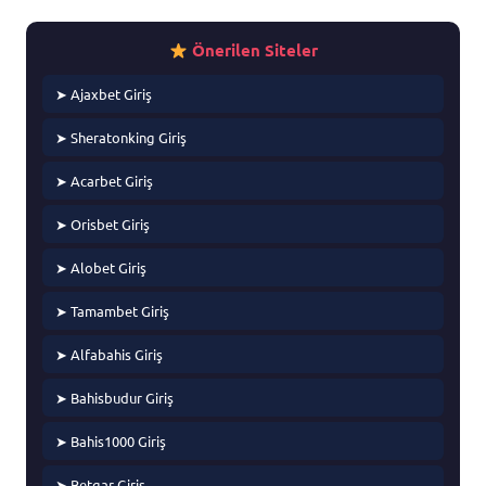
Önerilen Siteler
➤ Ajaxbet Giriş
➤ Sheratonking Giriş
➤ Acarbet Giriş
➤ Orisbet Giriş
➤ Alobet Giriş
➤ Tamambet Giriş
➤ Alfabahis Giriş
➤ Bahisbudur Giriş
➤ Bahis1000 Giriş
➤ Betgar Giriş