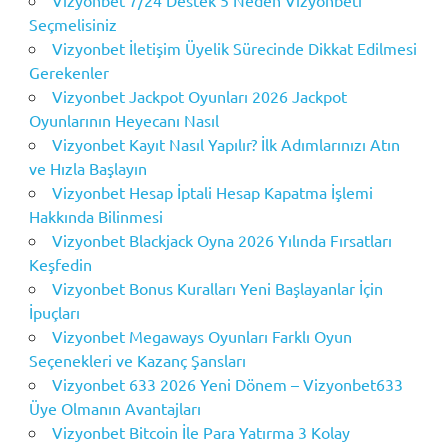
Vizyonbet 7/24 Destek 5 Neden Vizyonbeti
Seçmelisiniz
Vizyonbet İletişim Üyelik Sürecinde Dikkat Edilmesi
Gerekenler
Vizyonbet Jackpot Oyunları 2026 Jackpot
Oyunlarının Heyecanı Nasıl
Vizyonbet Kayıt Nasıl Yapılır? İlk Adımlarınızı Atın
ve Hızla Başlayın
Vizyonbet Hesap İptali Hesap Kapatma İşlemi
Hakkında Bilinmesi
Vizyonbet Blackjack Oyna 2026 Yılında Fırsatları
Keşfedin
Vizyonbet Bonus Kuralları Yeni Başlayanlar İçin
İpuçları
Vizyonbet Megaways Oyunları Farklı Oyun
Seçenekleri ve Kazanç Şansları
Vizyonbet 633 2026 Yeni Dönem – Vizyonbet633
Üye Olmanın Avantajları
Vizyonbet Bitcoin İle Para Yatırma 3 Kolay