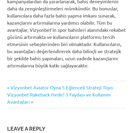
kampanyalardan da yararlanarak, bahis deneyimlerini
daha da zenginleştirmeleri mümkündür. Bu bonuslar,
kullanıcılara daha fazla bahis yapma imkanı sunarak,
kazançlarını artırmalarına yardımcı olabilir. Tüm bu
avantajlar, Vizyonbet’in spor bahisleri alanındaki rekabet
gücünü artırmakta ve kullanıcıların platformu tercih
etmesinin sebeplerinden biri olmaktadır. Kullanıcıların,
bu avantajları değerlendirerek daha bilinçli ve stratejik
bir şekilde bahis yapmaları, uzun vadede kazançlarını
artırmalarına büyük katkı sağlayacaktır.
Spor
Previous
Yazı
Vizyonbet Aviator Oyna 5 Eğlenceli Strateji Tüyo
Bahisleri
Next
Post:
Vizyonbet Rakeback Nedir? 5 Faydası ve Kullanım
gezinmesi
Tek
Post:
Avantajları
Maç
Bahis
Vizyonbet
Bahis
LEAVE A REPLY