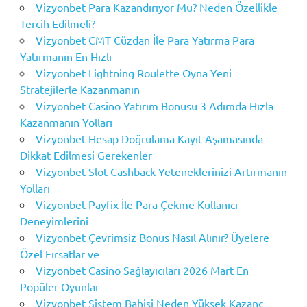
Vizyonbet Para Kazandırıyor Mu? Neden Özellikle
Tercih Edilmeli?
Vizyonbet CMT Cüzdan İle Para Yatırma Para
Yatırmanın En Hızlı
Vizyonbet Lightning Roulette Oyna Yeni
Stratejilerle Kazanmanın
Vizyonbet Casino Yatırım Bonusu 3 Adımda Hızla
Kazanmanın Yolları
Vizyonbet Hesap Doğrulama Kayıt Aşamasında
Dikkat Edilmesi Gerekenler
Vizyonbet Slot Cashback Yeteneklerinizi Artırmanın
Yolları
Vizyonbet Payfix İle Para Çekme Kullanıcı
Deneyimlerini
Vizyonbet Çevrimsiz Bonus Nasıl Alınır? Üyelere
Özel Fırsatlar ve
Vizyonbet Casino Sağlayıcıları 2026 Mart En
Popüler Oyunlar
Vizyonbet Sistem Bahisi Neden Yüksek Kazanç