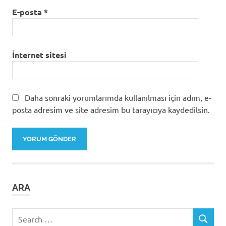
E-posta
*
İnternet sitesi
Daha sonraki yorumlarımda kullanılması için adım, e-
posta adresim ve site adresim bu tarayıcıya kaydedilsin.
ARA
Search
SEARCH
for: