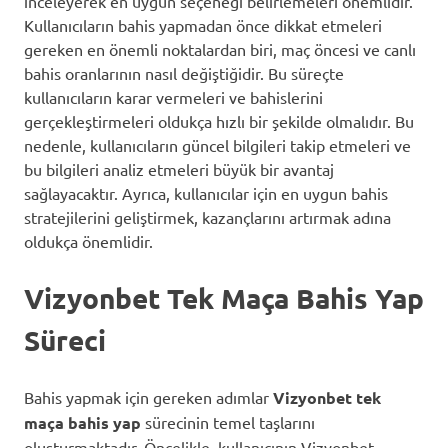
inceleyerek en uygun seçeneği belirlemeleri önemlidir.
Kullanıcıların bahis yapmadan önce dikkat etmeleri
gereken en önemli noktalardan biri, maç öncesi ve canlı
bahis oranlarının nasıl değiştiğidir. Bu süreçte
kullanıcıların karar vermeleri ve bahislerini
gerçekleştirmeleri oldukça hızlı bir şekilde olmalıdır. Bu
nedenle, kullanıcıların güncel bilgileri takip etmeleri ve
bu bilgileri analiz etmeleri büyük bir avantaj
sağlayacaktır. Ayrıca, kullanıcılar için en uygun bahis
stratejilerini geliştirmek, kazançlarını artırmak adına
oldukça önemlidir.
Vizyonbet Tek Maça Bahis Yap
Süreci
Bahis yapmak için gereken adımlar
Vizyonbet tek
maça bahis yap
sürecinin temel taşlarını
oluşturmaktadır. Öncelikle, kullanıcının Vizyonbet