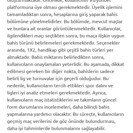
platformuna üye olması gerekmektedir. Üyelik işlemini
tamamladıktan sonra, hesaplarına giriş yaparak bahis
bölümüne yönelmelidirler. Bu bölümde, mevcut maçlar
ve bunlara ait oranlar görüntülenmektedir. Kullanıcılar,
ilgilendikleri maçı seçtikten sonra, bu maça ilişkin uygun
bahis türünü belirlemeleri gerekmektedir. Seçenekler
arasında, 1X2, handikap gibi çeşitli bahis türleri yer
almaktadır. Bahis miktarını belirledikten sonra,
kullanıcıların onaylamaları yeterlidir. Bu aşamada, dikkat
edilmesi gereken bir diğer nokta, bahislerin sadece
belirli lig ve turnuvalar için geçerli olduğudur. Bu
nedenle, kullanıcıların tercih ettikleri spor dalını ve
ligleri iyi analiz etmeleri gerekmektedir. Ayrıca,
kullanıcıların maç istatistiklerini ve takımların güncel
form durumlarını incelemeleri, daha bilinçli bahis
yapmalarına yardımcı olacaktır. Bu süreçte, kullanıcıların
geçmiş maç verilerini de göz önünde bulundurması,
daha iyi tahminlerde bulunmalarını sağlayabilir.