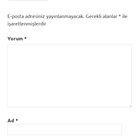
E-posta adresiniz yayınlanmayacak.
Gerekli alanlar
*
ile
işaretlenmişlerdir
Yorum
*
Ad
*