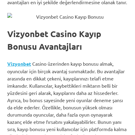
avantajları en iyi şekilde değerlendirmesine olanak tanır.
Vizyonbet Casino Kayıp
Bonusu Avantajları
Vizyonbet
Casino üzerinden kayıp bonusu almak,
oyuncular için birçok avantaj sunmaktadır. Bu avantajlar
arasında en dikkat çekeni, kayıplarınızı telafi etme
imkanıdır. Kullanıcılar, kaybettikleri miktarın belli bir
yüzdesini geri alarak, kayıplarını daha az hissederler.
Ayrıca, bu bonus sayesinde yeni oyunlar deneme şansı
da elde ederler. Özellikle, bonusun yüksek olması
durumunda oyuncular, daha fazla oyun oynayarak
kazanç elde etme fırsatını yakalayabilirler. Bunun yanı
sıra, kayıp bonusu yeni kullanıcılar için platformda kalma