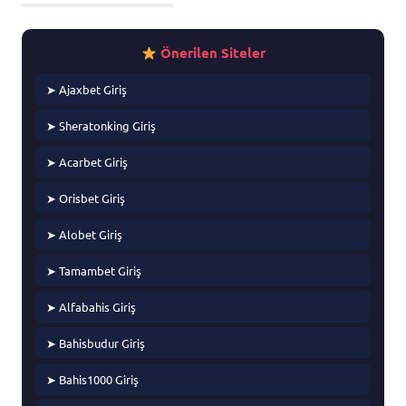
Önerilen Siteler
➤ Ajaxbet Giriş
➤ Sheratonking Giriş
➤ Acarbet Giriş
➤ Orisbet Giriş
➤ Alobet Giriş
➤ Tamambet Giriş
➤ Alfabahis Giriş
➤ Bahisbudur Giriş
➤ Bahis1000 Giriş