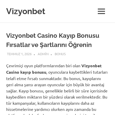
Skip
to
Vizyonbet
MENU
content
Vizyonbet Casino Kayıp Bonusu
Fırsatlar ve Şartlarını Öğrenin
TEMMUZ 1, 2026
ADMIN
BONUS
Çevrimiçi oyun platformlarından biri olan
Vizyonbet
Casino kayıp bonusu
, oyunculara kaybettikleri tutarları
telafi etme fırsatı sunmaktadır. Bu bonus, kayıplarını
geri alma şansı arayan oyuncular için büyük bir avantaj
sağlar. Kayıp bonusu, genellikle belirli bir süre içerisinde
kaybedilen miktarın bir yüzdesi olarak verilmektedir. Bu
tür kampanyalar, kullanıcıların kayıplarını daha az
hissetmelerine yardımcı olurken aynı zamanda bu