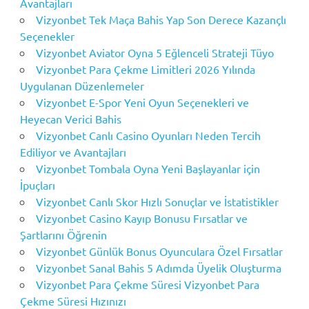
Avantajları
Vizyonbet Tek Maça Bahis Yap Son Derece Kazançlı
Seçenekler
Vizyonbet Aviator Oyna 5 Eğlenceli Strateji Tüyo
Vizyonbet Para Çekme Limitleri 2026 Yılında
Uygulanan Düzenlemeler
Vizyonbet E-Spor Yeni Oyun Seçenekleri ve
Heyecan Verici Bahis
Vizyonbet Canlı Casino Oyunları Neden Tercih
Ediliyor ve Avantajları
Vizyonbet Tombala Oyna Yeni Başlayanlar için
İpuçları
Vizyonbet Canlı Skor Hızlı Sonuçlar ve İstatistikler
Vizyonbet Casino Kayıp Bonusu Fırsatlar ve
Şartlarını Öğrenin
Vizyonbet Günlük Bonus Oyunculara Özel Fırsatlar
Vizyonbet Sanal Bahis 5 Adımda Üyelik Oluşturma
Vizyonbet Para Çekme Süresi Vizyonbet Para
Çekme Süresi Hızınızı