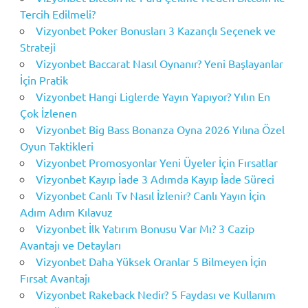
Tercih Edilmeli?
Vizyonbet Poker Bonusları 3 Kazançlı Seçenek ve
Strateji
Vizyonbet Baccarat Nasıl Oynanır? Yeni Başlayanlar
İçin Pratik
Vizyonbet Hangi Liglerde Yayın Yapıyor? Yılın En
Çok İzlenen
Vizyonbet Big Bass Bonanza Oyna 2026 Yılına Özel
Oyun Taktikleri
Vizyonbet Promosyonlar Yeni Üyeler İçin Fırsatlar
Vizyonbet Kayıp İade 3 Adımda Kayıp İade Süreci
Vizyonbet Canlı Tv Nasıl İzlenir? Canlı Yayın İçin
Adım Adım Kılavuz
Vizyonbet İlk Yatırım Bonusu Var Mı? 3 Cazip
Avantajı ve Detayları
Vizyonbet Daha Yüksek Oranlar 5 Bilmeyen İçin
Fırsat Avantajı
Vizyonbet Rakeback Nedir? 5 Faydası ve Kullanım