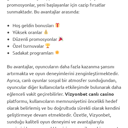
promosyonlar, yeni başlayanlar için cazip fırsatlar
sunmaktadır. Bu avantajlar arasında:
Hoş geldin bonusları
Yüksek oranlar
Düzenli promosyonlar
Özel turnuvalar
Sadakat programları
Bu avantajlar, oyuncuların daha fazla kazanma şansını
artırmakta ve oyun deneyimlerini zenginleştirmektedir.
Ayrıca, canlı oyunlar sosyal bir atmosfer sunduğundan,
oyuncular diğer kullanıcılarla etkileşimde bulunarak daha
eğlenceli vakit geçirebilirler.
Vizyonbet canlı casino
platformu, kullanıcıların memnuniyetini öncelikli hedef
olarak belirlemiş ve bu doğrultuda sürekli olarak kendini
geliştirmeye devam etmektedir. Özetle, Vizyonbet,
sunduğu kaliteli oyun deneyimi ve avantajlarıyla