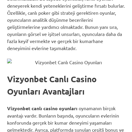
deneyerek kendi yeteneklerini geliştirme fırsatı bulurlar.
Özellikle, canlı poker gibi strateji gerektiren oyunlar,
oyuncuların analitik düşünme becerilerini
geliştirmelerine yardımcı olmaktadır. Bunun yanı sıra,
oyunların görsel ve işitsel unsurları, oyunculara daha da
fazla keyif vermekte ve gerçek bir kumarhane
deneyimini evlerine taşımaktadır.
Vizyonbet Canlı Casino
Oyunları Avantajları
Vizyonbet canlı casino oyunları
oynamanın birçok
avantajı vardır. Bunların başında, oyuncuların evlerinin
konforunda gerçek bir kumar deneyimi yaşamaları
gelmektedir. Ayrıca, platformda sunulan çeşitli bonus ve