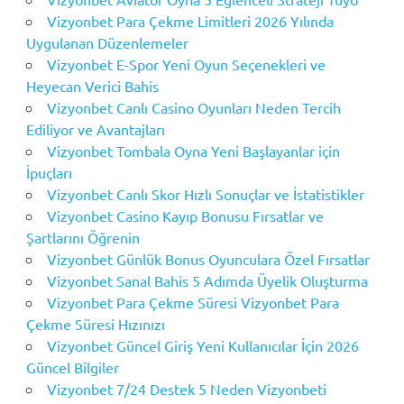
Vizyonbet Para Çekme Limitleri 2026 Yılında
Uygulanan Düzenlemeler
Vizyonbet E-Spor Yeni Oyun Seçenekleri ve
Heyecan Verici Bahis
Vizyonbet Canlı Casino Oyunları Neden Tercih
Ediliyor ve Avantajları
Vizyonbet Tombala Oyna Yeni Başlayanlar için
İpuçları
Vizyonbet Canlı Skor Hızlı Sonuçlar ve İstatistikler
Vizyonbet Casino Kayıp Bonusu Fırsatlar ve
Şartlarını Öğrenin
Vizyonbet Günlük Bonus Oyunculara Özel Fırsatlar
Vizyonbet Sanal Bahis 5 Adımda Üyelik Oluşturma
Vizyonbet Para Çekme Süresi Vizyonbet Para
Çekme Süresi Hızınızı
Vizyonbet Güncel Giriş Yeni Kullanıcılar İçin 2026
Güncel Bilgiler
Vizyonbet 7/24 Destek 5 Neden Vizyonbeti