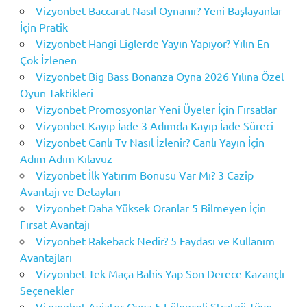
Vizyonbet Baccarat Nasıl Oynanır? Yeni Başlayanlar
İçin Pratik
Vizyonbet Hangi Liglerde Yayın Yapıyor? Yılın En
Çok İzlenen
Vizyonbet Big Bass Bonanza Oyna 2026 Yılına Özel
Oyun Taktikleri
Vizyonbet Promosyonlar Yeni Üyeler İçin Fırsatlar
Vizyonbet Kayıp İade 3 Adımda Kayıp İade Süreci
Vizyonbet Canlı Tv Nasıl İzlenir? Canlı Yayın İçin
Adım Adım Kılavuz
Vizyonbet İlk Yatırım Bonusu Var Mı? 3 Cazip
Avantajı ve Detayları
Vizyonbet Daha Yüksek Oranlar 5 Bilmeyen İçin
Fırsat Avantajı
Vizyonbet Rakeback Nedir? 5 Faydası ve Kullanım
Avantajları
Vizyonbet Tek Maça Bahis Yap Son Derece Kazançlı
Seçenekler
Vizyonbet Aviator Oyna 5 Eğlenceli Strateji Tüyo