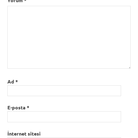
Yorum
*
Ad
*
E-posta
*
İnternet sitesi