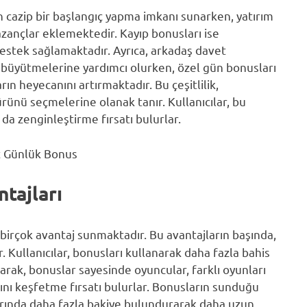
in cazip bir başlangıç yapma imkanı sunarken, yatırım
azançlar eklemektedir. Kayıp bonusları ise
destek sağlamaktadır. Ayrıca, arkadaş davet
da büyütmelerine yardımcı olurken, özel gün bonusları
rın heyecanını artırmaktadır. Bu çeşitlilik,
ürünü seçmelerine olanak tanır. Kullanıcılar, bu
 da zenginleştirme fırsatı bulurlar.
tajları
n birçok avantaj sunmaktadır. Bu avantajların başında,
 Kullanıcılar, bonusları kullanarak daha fazla bahis
olarak, bonuslar sayesinde oyuncular, farklı oyunları
ını keşfetme fırsatı bulurlar. Bonusların sunduğu
plarında daha fazla bakiye bulundurarak daha uzun