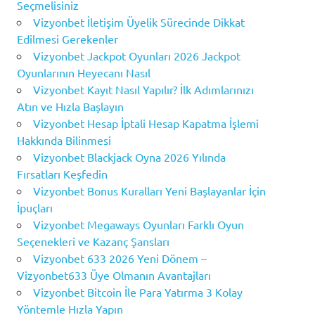
Seçmelisiniz
Vizyonbet İletişim Üyelik Sürecinde Dikkat
Edilmesi Gerekenler
Vizyonbet Jackpot Oyunları 2026 Jackpot
Oyunlarının Heyecanı Nasıl
Vizyonbet Kayıt Nasıl Yapılır? İlk Adımlarınızı
Atın ve Hızla Başlayın
Vizyonbet Hesap İptali Hesap Kapatma İşlemi
Hakkında Bilinmesi
Vizyonbet Blackjack Oyna 2026 Yılında
Fırsatları Keşfedin
Vizyonbet Bonus Kuralları Yeni Başlayanlar İçin
İpuçları
Vizyonbet Megaways Oyunları Farklı Oyun
Seçenekleri ve Kazanç Şansları
Vizyonbet 633 2026 Yeni Dönem –
Vizyonbet633 Üye Olmanın Avantajları
Vizyonbet Bitcoin İle Para Yatırma 3 Kolay
Yöntemle Hızla Yapın