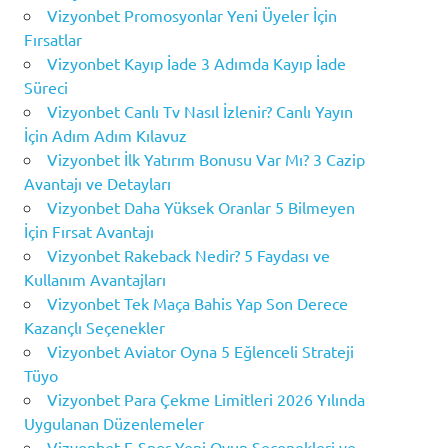
Vizyonbet Promosyonlar Yeni Üyeler İçin
Fırsatlar
Vizyonbet Kayıp İade 3 Adımda Kayıp İade
Süreci
Vizyonbet Canlı Tv Nasıl İzlenir? Canlı Yayın
İçin Adım Adım Kılavuz
Vizyonbet İlk Yatırım Bonusu Var Mı? 3 Cazip
Avantajı ve Detayları
Vizyonbet Daha Yüksek Oranlar 5 Bilmeyen
İçin Fırsat Avantajı
Vizyonbet Rakeback Nedir? 5 Faydası ve
Kullanım Avantajları
Vizyonbet Tek Maça Bahis Yap Son Derece
Kazançlı Seçenekler
Vizyonbet Aviator Oyna 5 Eğlenceli Strateji
Tüyo
Vizyonbet Para Çekme Limitleri 2026 Yılında
Uygulanan Düzenlemeler
Vizyonbet E-Spor Yeni Oyun Seçenekleri ve