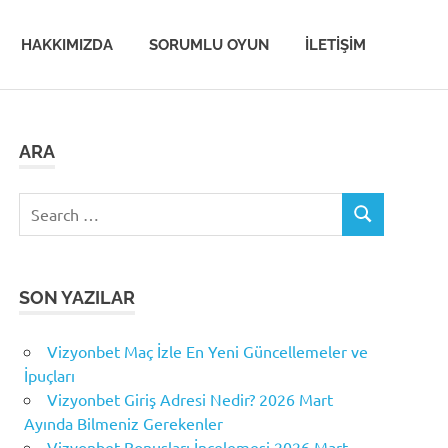
HAKKIMIZDA
SORUMLU OYUN
İLETIŞIM
ARA
Search
SEARCH
for:
SON YAZILAR
Vizyonbet Maç İzle En Yeni Güncellemeler ve
İpuçları
Vizyonbet Giriş Adresi Nedir? 2026 Mart
Ayında Bilmeniz Gerekenler
Vizyonbet Bonusları İncelemesi 2026 Mart