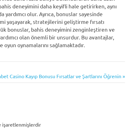
his deneyimini daha keyifli hale getirirken, aynı
da yardımcı olur. Ayrıca, bonuslar sayesinde
 yaşayarak, stratejilerini geliştirme fırsatı
lük bonuslar, bahis deneyimini zenginleştiren ve
ardımcı olan önemli bir unsurdur. Bu avantajlar,
ilde oyun oynamalarını sağlamaktadır.
bet Casino Kayıp Bonusu Fırsatlar ve Şartlarını Öğrenin
e işaretlenmişlerdir