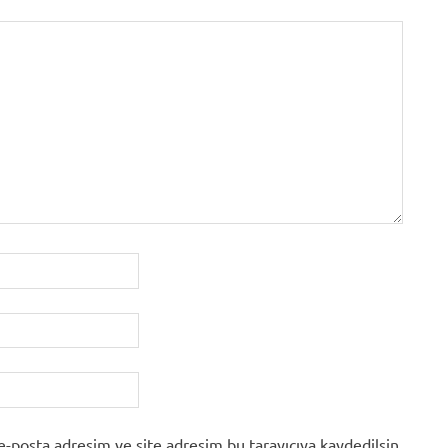
e-posta adresim ve site adresim bu tarayıcıya kaydedilsin.