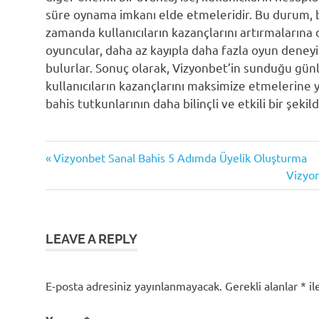
süre oynama imkanı elde etmeleridir. Bu durum, ba
zamanda kullanıcıların kazançlarını artırmalarına 
oyuncular, daha az kayıpla daha fazla oyun deneyimi
bulurlar. Sonuç olarak, Vizyonbet’in sunduğu gün
kullanıcıların kazançlarını maksimize etmelerine y
bahis tutkunlarının daha bilinçli ve etkili bir şek
Günlük
Previous
Yazı
Vizyonbet Sanal Bahis 5 Adımda Üyelik Oluşturma
Bahis
Post:
Next
Vizyon
Fırsatları
gezinmesi
Post:
Online
Bahis
Avantajları
LEAVE A REPLY
Vizyonbet
Bonusları
E-posta adresiniz yayınlanmayacak.
Gerekli alanlar
*
il