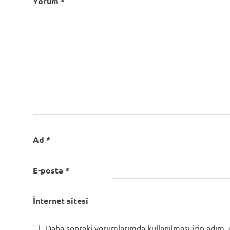
Yorum
*
Ad
*
E-posta
*
İnternet sitesi
Daha sonraki yorumlarımda kullanılması için adım, 