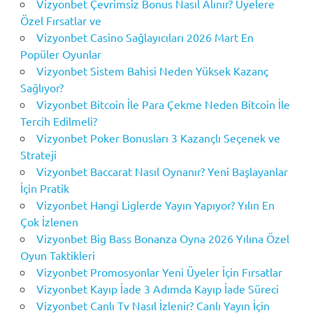
Vizyonbet Çevrimsiz Bonus Nasıl Alınır? Üyelere
Özel Fırsatlar ve
Vizyonbet Casino Sağlayıcıları 2026 Mart En
Popüler Oyunlar
Vizyonbet Sistem Bahisi Neden Yüksek Kazanç
Sağlıyor?
Vizyonbet Bitcoin İle Para Çekme Neden Bitcoin İle
Tercih Edilmeli?
Vizyonbet Poker Bonusları 3 Kazançlı Seçenek ve
Strateji
Vizyonbet Baccarat Nasıl Oynanır? Yeni Başlayanlar
İçin Pratik
Vizyonbet Hangi Liglerde Yayın Yapıyor? Yılın En
Çok İzlenen
Vizyonbet Big Bass Bonanza Oyna 2026 Yılına Özel
Oyun Taktikleri
Vizyonbet Promosyonlar Yeni Üyeler İçin Fırsatlar
Vizyonbet Kayıp İade 3 Adımda Kayıp İade Süreci
Vizyonbet Canlı Tv Nasıl İzlenir? Canlı Yayın İçin