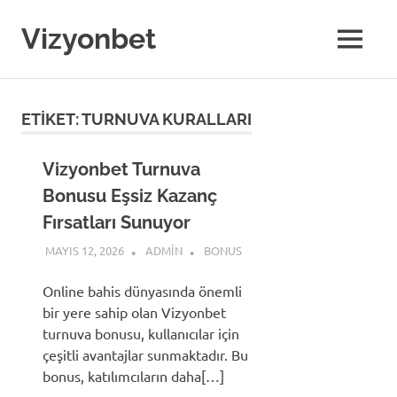
Skip
to
Vizyonbet
MENU
content
ETIKET:
TURNUVA KURALLARI
Vizyonbet Turnuva
Bonusu Eşsiz Kazanç
Fırsatları Sunuyor
MAYIS 12, 2026
ADMIN
BONUS
Online bahis dünyasında önemli
bir yere sahip olan Vizyonbet
turnuva bonusu, kullanıcılar için
çeşitli avantajlar sunmaktadır. Bu
bonus, katılımcıların daha[…]