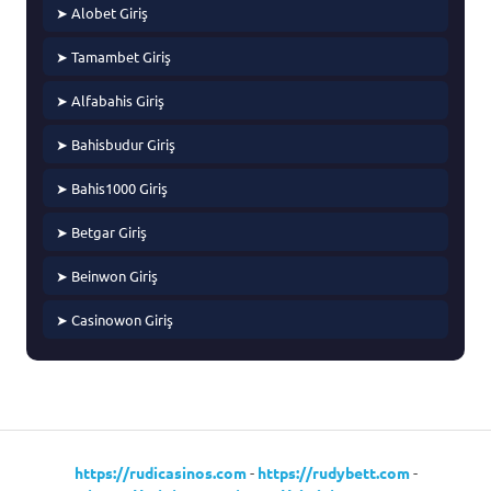
➤ Alobet Giriş
➤ Tamambet Giriş
➤ Alfabahis Giriş
➤ Bahisbudur Giriş
➤ Bahis1000 Giriş
➤ Betgar Giriş
➤ Beinwon Giriş
➤ Casinowon Giriş
https://rudicasinos.com
-
https://rudybett.com
-