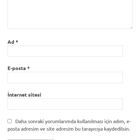
Ad
*
E-posta
*
İnternet sitesi
Daha sonraki yorumlarımda kullanılması için adım, e-
posta adresim ve site adresim bu tarayıcıya kaydedilsin.