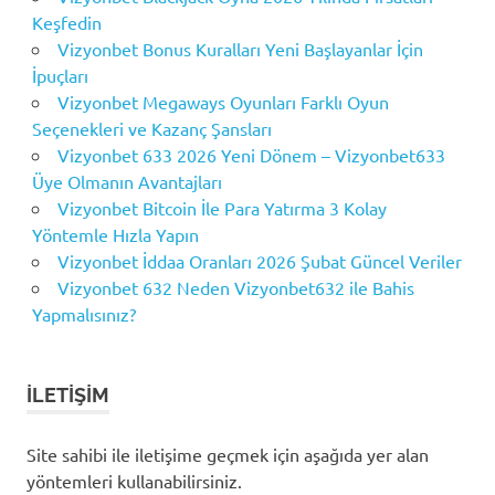
Keşfedin
Vizyonbet Bonus Kuralları Yeni Başlayanlar İçin
İpuçları
Vizyonbet Megaways Oyunları Farklı Oyun
Seçenekleri ve Kazanç Şansları
Vizyonbet 633 2026 Yeni Dönem – Vizyonbet633
Üye Olmanın Avantajları
Vizyonbet Bitcoin İle Para Yatırma 3 Kolay
Yöntemle Hızla Yapın
Vizyonbet İddaa Oranları 2026 Şubat Güncel Veriler
Vizyonbet 632 Neden Vizyonbet632 ile Bahis
Yapmalısınız?
İLETIŞIM
Site sahibi ile iletişime geçmek için aşağıda yer alan
yöntemleri kullanabilirsiniz.