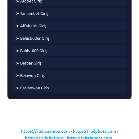
➤ Alobet Giriş
➤ Tamambet Giriş
➤ Alfabahis Giriş
➤ Bahisbudur Giriş
➤ Bahis1000 Giriş
➤ Betgar Giriş
➤ Beinwon Giriş
➤ Casinowon Giriş
https://rudicasinos.com
-
https://rudybett.com
-
https://rulobet.org
-
https://vitrinbets.com
-