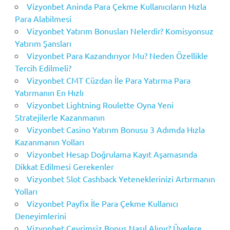
Vizyonbet Aninda Para Çekme Kullanıcıların Hızla
Para Alabilmesi
Vizyonbet Yatırım Bonusları Nelerdir? Komisyonsuz
Yatırım Şansları
Vizyonbet Para Kazandırıyor Mu? Neden Özellikle
Tercih Edilmeli?
Vizyonbet CMT Cüzdan İle Para Yatırma Para
Yatırmanın En Hızlı
Vizyonbet Lightning Roulette Oyna Yeni
Stratejilerle Kazanmanın
Vizyonbet Casino Yatırım Bonusu 3 Adımda Hızla
Kazanmanın Yolları
Vizyonbet Hesap Doğrulama Kayıt Aşamasında
Dikkat Edilmesi Gerekenler
Vizyonbet Slot Cashback Yeteneklerinizi Artırmanın
Yolları
Vizyonbet Payfix İle Para Çekme Kullanıcı
Deneyimlerini
Vizyonbet Çevrimsiz Bonus Nasıl Alınır? Üyelere