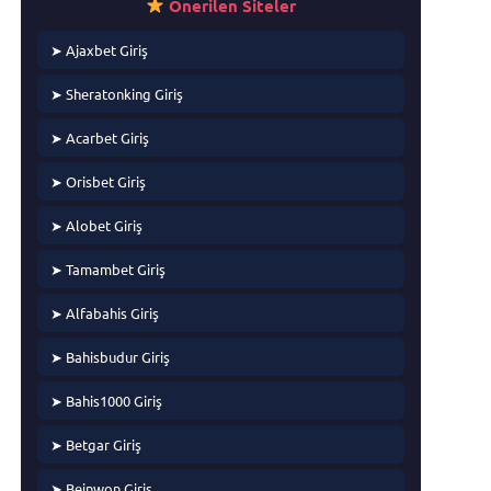
Önerilen Siteler
➤ Ajaxbet Giriş
➤ Sheratonking Giriş
➤ Acarbet Giriş
➤ Orisbet Giriş
➤ Alobet Giriş
➤ Tamambet Giriş
➤ Alfabahis Giriş
➤ Bahisbudur Giriş
➤ Bahis1000 Giriş
➤ Betgar Giriş
➤ Beinwon Giriş