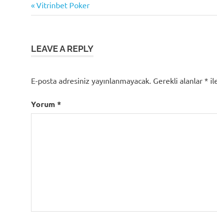
Previous
Yazı
Vitrinbet Poker
Post:
gezinmesi
LEAVE A REPLY
E-posta adresiniz yayınlanmayacak.
Gerekli alanlar
*
il
Yorum
*