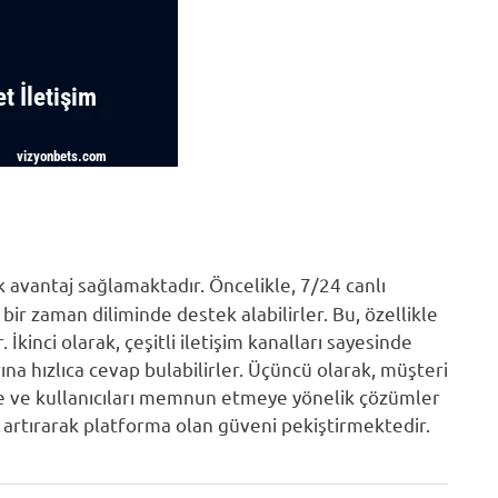
k avantaj sağlamaktadır. Öncelikle, 7/24 canlı
ir zaman diliminde destek alabilirler. Bu, özellikle
 İkinci olarak, çeşitli iletişim kanalları sayesinde
ına hızlıca cevap bulabilirler. Üçüncü olarak, müşteri
kte ve kullanıcıları memnun etmeye yönelik çözümler
artırarak platforma olan güveni pekiştirmektedir.