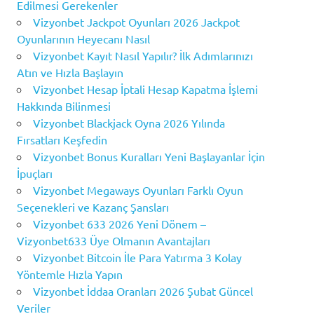
Edilmesi Gerekenler
Vizyonbet Jackpot Oyunları 2026 Jackpot
Oyunlarının Heyecanı Nasıl
Vizyonbet Kayıt Nasıl Yapılır? İlk Adımlarınızı
Atın ve Hızla Başlayın
Vizyonbet Hesap İptali Hesap Kapatma İşlemi
Hakkında Bilinmesi
Vizyonbet Blackjack Oyna 2026 Yılında
Fırsatları Keşfedin
Vizyonbet Bonus Kuralları Yeni Başlayanlar İçin
İpuçları
Vizyonbet Megaways Oyunları Farklı Oyun
Seçenekleri ve Kazanç Şansları
Vizyonbet 633 2026 Yeni Dönem –
Vizyonbet633 Üye Olmanın Avantajları
Vizyonbet Bitcoin İle Para Yatırma 3 Kolay
Yöntemle Hızla Yapın
Vizyonbet İddaa Oranları 2026 Şubat Güncel
Veriler