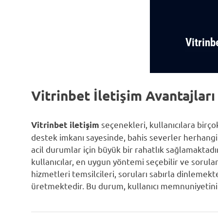
Vitrinbet İletişim Avantajları
seçenekleri, kullanıcılara birço
Vitrinbet iletişim
destek imkanı sayesinde, bahis severler herhangi b
acil durumlar için büyük bir rahatlık sağlamaktadır.
kullanıcılar, en uygun yöntemi seçebilir ve sorular
hizmetleri temsilcileri, soruları sabırla dinleme
üretmektedir. Bu durum, kullanıcı memnuniyetini 