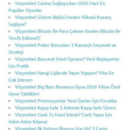
Vizyonbet Casino Sağlayıcıları 2026 Mart En
Popüler Oyunlar
Vizyonbet Sistem Bahisi Neden Yüksek Kazanç
Sağlıyor?
Vizyonbet Bitcoin İle Para Çekme Neden Bitcoin İle
Tercih Edilmeli?
Vizyonbet Poker Bonusları 3 Kazançlı Seçenek ve
Strateji
Vizyonbet Baccarat Nasıl Oynanır? Yeni Başlayanlar
İçin Pratik
Vizyonbet Hangi Liglerde Yayın Yapıyor? Yılın En
Çok İzlenen
Vizyonbet Big Bass Bonanza Oyna 2026 Yılına Özel
Oyun Taktikleri
Vizyonbet Promosyonlar Yeni Üyeler İçin Fırsatlar
Vizyonbet Kayıp İade 3 Adımda Kayıp İade Süreci
Vizyonbet Canlı Tv Nasıl İzlenir? Canlı Yayın İçin
Adım Adım Kılavuz
Vizyonbet İlk Yatırım Bonusu Var Mı? 3 Cazip