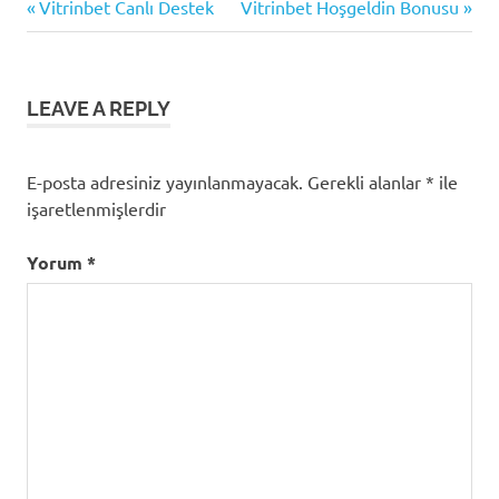
Previous
Next
Yazı
Vitrinbet Canlı Destek
Vitrinbet Hoşgeldin Bonusu
Post:
Post:
gezinmesi
LEAVE A REPLY
E-posta adresiniz yayınlanmayacak.
Gerekli alanlar
*
ile
işaretlenmişlerdir
Yorum
*