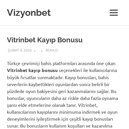
Skip
to
Vizyonbet
MENU
content
Vitrinbet Kayıp Bonusu
ŞUBAT 4, 2026
BONUS
Türkçe çevrimiçi bahis platformları arasında öne çıkan
Vitrinbet kayıp bonusu
seçenekleri ile kullanıcılarına
büyük fırsatlar sunmaktadır. Kayıp bonusları, bahis
severlerin kaybettikleri oyunlardan sonra belirli bir
yüzdede oyun bakiyesini geri kazanmalarını sağlar. Bu
bonuslar, oyuncuların daha az riskle daha fazla oynama
şansı elde etmelerine olanak tanır. Vitrinbet,
kullanıcılarının kayıplarını minimuma indirmek ve oyun
deneyimlerini iyileştirmek için çeşitli kayıp bonusları
sunar. Bu bonusların kullanım koşulları ve kazanılma