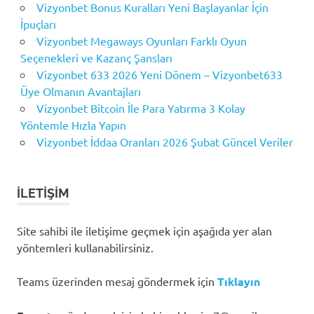
Vizyonbet Bonus Kuralları Yeni Başlayanlar İçin
İpuçları
Vizyonbet Megaways Oyunları Farklı Oyun
Seçenekleri ve Kazanç Şansları
Vizyonbet 633 2026 Yeni Dönem – Vizyonbet633
Üye Olmanın Avantajları
Vizyonbet Bitcoin İle Para Yatırma 3 Kolay
Yöntemle Hızla Yapın
Vizyonbet İddaa Oranları 2026 Şubat Güncel Veriler
İLETIŞIM
Site sahibi ile iletişime geçmek için aşağıda yer alan
yöntemleri kullanabilirsiniz.
Teams üzerinden mesaj göndermek için
Tıklayın