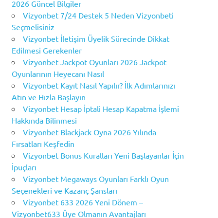
2026 Güncel Bilgiler
Vizyonbet 7/24 Destek 5 Neden Vizyonbeti
Seçmelisiniz
Vizyonbet İletişim Üyelik Sürecinde Dikkat
Edilmesi Gerekenler
Vizyonbet Jackpot Oyunları 2026 Jackpot
Oyunlarının Heyecanı Nasıl
Vizyonbet Kayıt Nasıl Yapılır? İlk Adımlarınızı
Atın ve Hızla Başlayın
Vizyonbet Hesap İptali Hesap Kapatma İşlemi
Hakkında Bilinmesi
Vizyonbet Blackjack Oyna 2026 Yılında
Fırsatları Keşfedin
Vizyonbet Bonus Kuralları Yeni Başlayanlar İçin
İpuçları
Vizyonbet Megaways Oyunları Farklı Oyun
Seçenekleri ve Kazanç Şansları
Vizyonbet 633 2026 Yeni Dönem –
Vizyonbet633 Üye Olmanın Avantajları