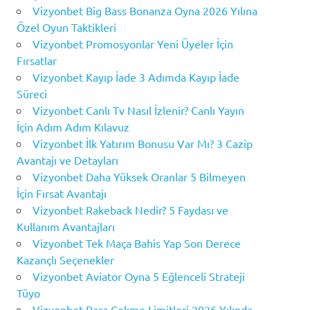
Vizyonbet Big Bass Bonanza Oyna 2026 Yılına
Özel Oyun Taktikleri
Vizyonbet Promosyonlar Yeni Üyeler İçin
Fırsatlar
Vizyonbet Kayıp İade 3 Adımda Kayıp İade
Süreci
Vizyonbet Canlı Tv Nasıl İzlenir? Canlı Yayın
İçin Adım Adım Kılavuz
Vizyonbet İlk Yatırım Bonusu Var Mı? 3 Cazip
Avantajı ve Detayları
Vizyonbet Daha Yüksek Oranlar 5 Bilmeyen
İçin Fırsat Avantajı
Vizyonbet Rakeback Nedir? 5 Faydası ve
Kullanım Avantajları
Vizyonbet Tek Maça Bahis Yap Son Derece
Kazançlı Seçenekler
Vizyonbet Aviator Oyna 5 Eğlenceli Strateji
Tüyo
Vizyonbet Para Çekme Limitleri 2026 Yılında