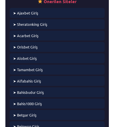
Önerilen Siteler
➤ Ajaxbet Giriş
➤ Sheratonking Giriş
➤ Acarbet Giriş
➤ Orisbet Giriş
➤ Alobet Giriş
➤ Tamambet Giriş
➤ Alfabahis Giriş
➤ Bahisbudur Giriş
➤ Bahis1000 Giriş
➤ Betgar Giriş
➤ Beinwon Giriş