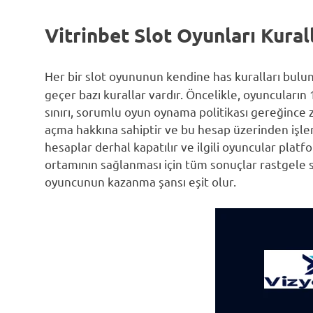
Vitrinbet Slot Oyunları Kural
Her bir slot oyununun kendine has kuralları bulu
geçer bazı kurallar vardır. Öncelikle, oyuncuları
sınırı, sorumlu oyun oynama politikası gereğince 
açma hakkına sahiptir ve bu hesap üzerinden işlem
hesaplar derhal kapatılır ve ilgili oyuncular platf
ortamının sağlanması için tüm sonuçlar rastgele sa
oyuncunun kazanma şansı eşit olur.