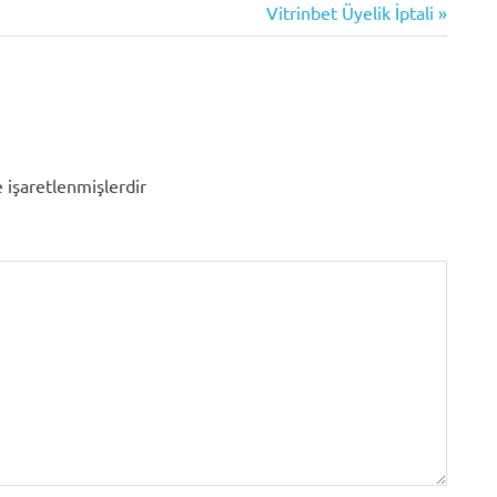
Next
Vitrinbet Üyelik İptali
Post:
e işaretlenmişlerdir