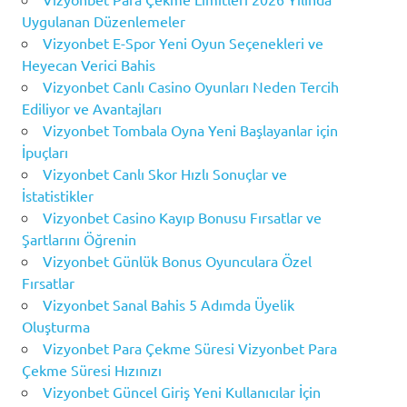
Uygulanan Düzenlemeler
Vizyonbet E-Spor Yeni Oyun Seçenekleri ve
Heyecan Verici Bahis
Vizyonbet Canlı Casino Oyunları Neden Tercih
Ediliyor ve Avantajları
Vizyonbet Tombala Oyna Yeni Başlayanlar için
İpuçları
Vizyonbet Canlı Skor Hızlı Sonuçlar ve
İstatistikler
Vizyonbet Casino Kayıp Bonusu Fırsatlar ve
Şartlarını Öğrenin
Vizyonbet Günlük Bonus Oyunculara Özel
Fırsatlar
Vizyonbet Sanal Bahis 5 Adımda Üyelik
Oluşturma
Vizyonbet Para Çekme Süresi Vizyonbet Para
Çekme Süresi Hızınızı
Vizyonbet Güncel Giriş Yeni Kullanıcılar İçin