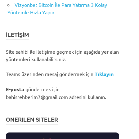
Vizyonbet Bitcoin İle Para Yatırma 3 Kolay
Yöntemle Hızla Yapın
İLETIŞIM
Site sahibi ile iletişime geçmek için aşağıda yer alan
yöntemleri kullanabilirsiniz.
Teams üzerinden mesaj göndermek için
Tıklayın
E-posta
göndermek için
bahisrehberim7@gmail.com
adresini kullanın.
ÖNERILEN SITELER