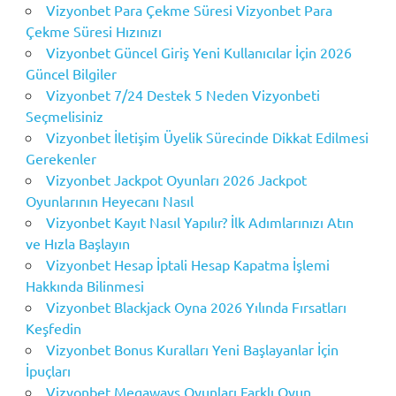
Vizyonbet Para Çekme Süresi Vizyonbet Para
Çekme Süresi Hızınızı
Vizyonbet Güncel Giriş Yeni Kullanıcılar İçin 2026
Güncel Bilgiler
Vizyonbet 7/24 Destek 5 Neden Vizyonbeti
Seçmelisiniz
Vizyonbet İletişim Üyelik Sürecinde Dikkat Edilmesi
Gerekenler
Vizyonbet Jackpot Oyunları 2026 Jackpot
Oyunlarının Heyecanı Nasıl
Vizyonbet Kayıt Nasıl Yapılır? İlk Adımlarınızı Atın
ve Hızla Başlayın
Vizyonbet Hesap İptali Hesap Kapatma İşlemi
Hakkında Bilinmesi
Vizyonbet Blackjack Oyna 2026 Yılında Fırsatları
Keşfedin
Vizyonbet Bonus Kuralları Yeni Başlayanlar İçin
İpuçları
Vizyonbet Megaways Oyunları Farklı Oyun