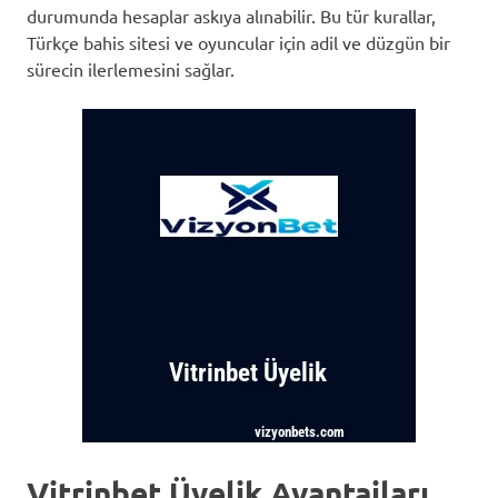
durumunda hesaplar askıya alınabilir. Bu tür kurallar,
Türkçe bahis sitesi ve oyuncular için adil ve düzgün bir
sürecin ilerlemesini sağlar.
Vitrinbet Üyelik Avantajları