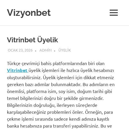
Skip
to
Vizyonbet
MENU
content
Vitrinbet Üyelik
OCAK 23, 2026
ADMIN
ÜYELIK
Türkçe çevrimiçi bahis platformlarından biri olan
Vitrinbet
üyelik işlemleri ile hızlıca üyelik hesabınızı
oluşturabilirsiniz. Üyelik işlemleri için dikkat etmeniz
gereken bazı adımlar bulunmaktadır. Bu adımların en
önemlisi, platforma isim, soy isim, doğum tarihi gibi
temel bilgilerinizi doğru bir şekilde girmenizdir.
Bilgilerinizin doğruluğu, ilerleyen süreçlerde
karşılaşabileceğiniz problemleri önler. Örneğin, para
çekme işlemi sırasında sadece kendi adınıza kayıtlı
banka hesabınıza para transferi yapabilirsiniz. Bu ve