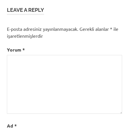
LEAVE A REPLY
E-posta adresiniz yayınlanmayacak.
Gerekli alanlar
*
ile
işaretlenmişlerdir
Yorum
*
Ad
*