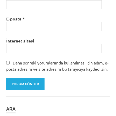
E-posta
*
İnternet sitesi
Daha sonraki yorumlarımda kullanılması için adım, e-
posta adresim ve site adresim bu tarayıcıya kaydedilsin.
ARA