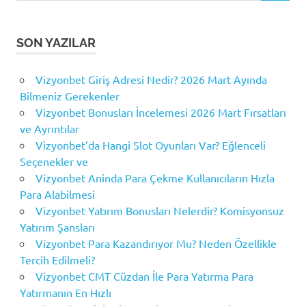
SON YAZILAR
Vizyonbet Giriş Adresi Nedir? 2026 Mart Ayında
Bilmeniz Gerekenler
Vizyonbet Bonusları İncelemesi 2026 Mart Fırsatları
ve Ayrıntılar
Vizyonbet’da Hangi Slot Oyunları Var? Eğlenceli
Seçenekler ve
Vizyonbet Aninda Para Çekme Kullanıcıların Hızla
Para Alabilmesi
Vizyonbet Yatırım Bonusları Nelerdir? Komisyonsuz
Yatırım Şansları
Vizyonbet Para Kazandırıyor Mu? Neden Özellikle
Tercih Edilmeli?
Vizyonbet CMT Cüzdan İle Para Yatırma Para
Yatırmanın En Hızlı