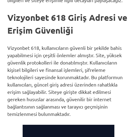
Vizyonbet 618 Giriş Adresi ve
Erişim Güvenliği
Vizyonbet 618, kullanıcıların güvenli bir şekilde bahis
yapabilmesi için çeşitli önlemler almıştır. Site, yüksek
güvenlik protokolleri ile donatılmıştır. Kullanıcıların
kişisel bilgileri ve finansal işlemleri, şifreleme
teknolojileri sayesinde korunmaktadır. Bu platformun
kullanıcıları, güncel giriş adresi üzerinden rahatlıkla
erişim sağlayabilir. Siteye girişte dikkat edilmesi
gereken hususlar arasında, güvenilir bir internet
bağlantısının sağlanması ve tarayıcı geçmişinin
temizlenmesi bulunmaktadır.