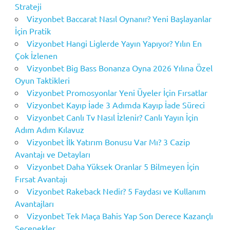
Strateji
Vizyonbet Baccarat Nasıl Oynanır? Yeni Başlayanlar
İçin Pratik
Vizyonbet Hangi Liglerde Yayın Yapıyor? Yılın En
Çok İzlenen
Vizyonbet Big Bass Bonanza Oyna 2026 Yılına Özel
Oyun Taktikleri
Vizyonbet Promosyonlar Yeni Üyeler İçin Fırsatlar
Vizyonbet Kayıp İade 3 Adımda Kayıp İade Süreci
Vizyonbet Canlı Tv Nasıl İzlenir? Canlı Yayın İçin
Adım Adım Kılavuz
Vizyonbet İlk Yatırım Bonusu Var Mı? 3 Cazip
Avantajı ve Detayları
Vizyonbet Daha Yüksek Oranlar 5 Bilmeyen İçin
Fırsat Avantajı
Vizyonbet Rakeback Nedir? 5 Faydası ve Kullanım
Avantajları
Vizyonbet Tek Maça Bahis Yap Son Derece Kazançlı
Seçenekler