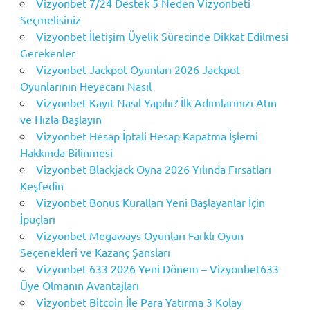
Vizyonbet 7/24 Destek 5 Neden Vizyonbeti
Seçmelisiniz
Vizyonbet İletişim Üyelik Sürecinde Dikkat Edilmesi
Gerekenler
Vizyonbet Jackpot Oyunları 2026 Jackpot
Oyunlarının Heyecanı Nasıl
Vizyonbet Kayıt Nasıl Yapılır? İlk Adımlarınızı Atın
ve Hızla Başlayın
Vizyonbet Hesap İptali Hesap Kapatma İşlemi
Hakkında Bilinmesi
Vizyonbet Blackjack Oyna 2026 Yılında Fırsatları
Keşfedin
Vizyonbet Bonus Kuralları Yeni Başlayanlar İçin
İpuçları
Vizyonbet Megaways Oyunları Farklı Oyun
Seçenekleri ve Kazanç Şansları
Vizyonbet 633 2026 Yeni Dönem – Vizyonbet633
Üye Olmanın Avantajları
Vizyonbet Bitcoin İle Para Yatırma 3 Kolay