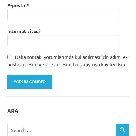
E-posta
*
İnternet sitesi
Daha sonraki yorumlarımda kullanılması için adım, e-
posta adresim ve site adresim bu tarayıcıya kaydedilsin.
ARA
Search
SEARCH
for: