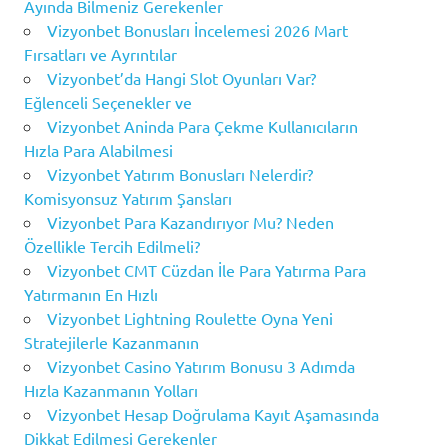
Ayında Bilmeniz Gerekenler
Vizyonbet Bonusları İncelemesi 2026 Mart
Fırsatları ve Ayrıntılar
Vizyonbet’da Hangi Slot Oyunları Var?
Eğlenceli Seçenekler ve
Vizyonbet Aninda Para Çekme Kullanıcıların
Hızla Para Alabilmesi
Vizyonbet Yatırım Bonusları Nelerdir?
Komisyonsuz Yatırım Şansları
Vizyonbet Para Kazandırıyor Mu? Neden
Özellikle Tercih Edilmeli?
Vizyonbet CMT Cüzdan İle Para Yatırma Para
Yatırmanın En Hızlı
Vizyonbet Lightning Roulette Oyna Yeni
Stratejilerle Kazanmanın
Vizyonbet Casino Yatırım Bonusu 3 Adımda
Hızla Kazanmanın Yolları
Vizyonbet Hesap Doğrulama Kayıt Aşamasında
Dikkat Edilmesi Gerekenler