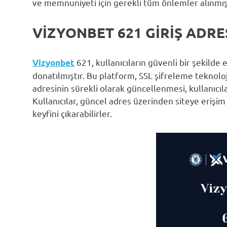
ve memnuniyeti için gerekli tüm önlemler alınmış
VİZYONBET 621 GİRİŞ ADRE
621, kullanıcıların güvenli bir şekilde e
Vizyonbet
donatılmıştır. Bu platform, SSL şifreleme teknolojis
adresinin sürekli olarak güncellenmesi, kullanıcıl
Kullanıcılar, güncel adres üzerinden siteye erişi
keyfini çıkarabilirler.