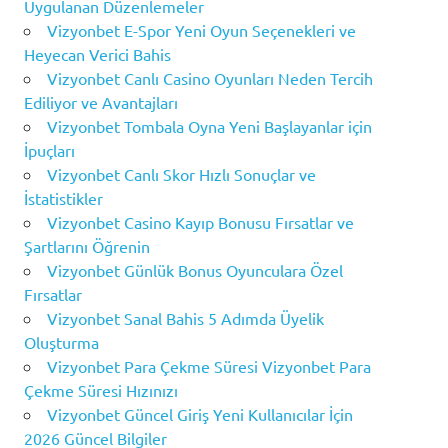
Uygulanan Düzenlemeler
Vizyonbet E-Spor Yeni Oyun Seçenekleri ve
Heyecan Verici Bahis
Vizyonbet Canlı Casino Oyunları Neden Tercih
Ediliyor ve Avantajları
Vizyonbet Tombala Oyna Yeni Başlayanlar için
İpuçları
Vizyonbet Canlı Skor Hızlı Sonuçlar ve
İstatistikler
Vizyonbet Casino Kayıp Bonusu Fırsatlar ve
Şartlarını Öğrenin
Vizyonbet Günlük Bonus Oyunculara Özel
Fırsatlar
Vizyonbet Sanal Bahis 5 Adımda Üyelik
Oluşturma
Vizyonbet Para Çekme Süresi Vizyonbet Para
Çekme Süresi Hızınızı
Vizyonbet Güncel Giriş Yeni Kullanıcılar İçin
2026 Güncel Bilgiler