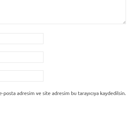
e-posta adresim ve site adresim bu tarayıcıya kaydedilsin.