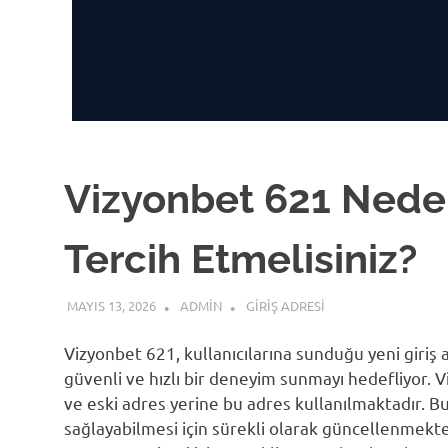
Vizyonbet 621 Nede
Tercih Etmelisiniz?
MAYIS 13, 2026
ADMIN
GIRIŞ ADRESI
Vizyonbet 621, kullanıcılarına sunduğu yeni giriş a
güvenli ve hızlı bir deneyim sunmayı hedefliyor. V
ve eski adres yerine bu adres kullanılmaktadır. Bu
sağlayabilmesi için sürekli olarak güncellenmekte 