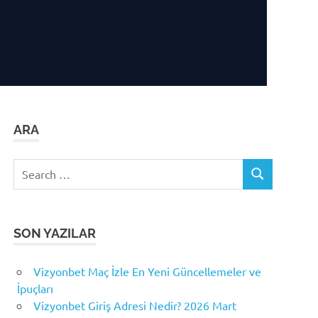
ARA
Search
SEARCH
for:
SON YAZILAR
Vizyonbet Maç İzle En Yeni Güncellemeler ve
İpuçları
Vizyonbet Giriş Adresi Nedir? 2026 Mart