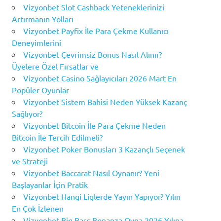
Vizyonbet Slot Cashback Yeteneklerinizi
Artırmanın Yolları
Vizyonbet Payfix İle Para Çekme Kullanıcı
Deneyimlerini
Vizyonbet Çevrimsiz Bonus Nasıl Alınır?
Üyelere Özel Fırsatlar ve
Vizyonbet Casino Sağlayıcıları 2026 Mart En
Popüler Oyunlar
Vizyonbet Sistem Bahisi Neden Yüksek Kazanç
Sağlıyor?
Vizyonbet Bitcoin İle Para Çekme Neden
Bitcoin İle Tercih Edilmeli?
Vizyonbet Poker Bonusları 3 Kazançlı Seçenek
ve Strateji
Vizyonbet Baccarat Nasıl Oynanır? Yeni
Başlayanlar İçin Pratik
Vizyonbet Hangi Liglerde Yayın Yapıyor? Yılın
En Çok İzlenen
Vizyonbet Big Bass Bonanza Oyna 2026 Yılına