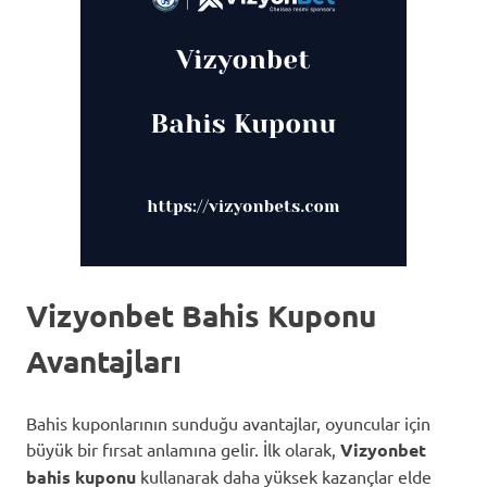
Vizyonbet Bahis Kuponu
Avantajları
Bahis kuponlarının sunduğu avantajlar, oyuncular için
büyük bir fırsat anlamına gelir. İlk olarak,
Vizyonbet
bahis kuponu
kullanarak daha yüksek kazançlar elde