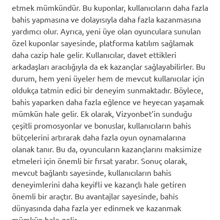
etmek mümkündür. Bu kuponlar, kullanıcıların daha fazla
bahis yapmasına ve dolayısıyla daha fazla kazanmasına
yardımcı olur. Ayrıca, yeni üye olan oyunculara sunulan
özel kuponlar sayesinde, platforma katılım sağlamak
daha cazip hale gelir. Kullanıcılar, davet ettikleri
arkadaşları aracılığıyla da ek kazançlar sağlayabilirler. Bu
durum, hem yeni üyeler hem de mevcut kullanıcılar için
oldukça tatmin edici bir deneyim sunmaktadır. Böylece,
bahis yaparken daha fazla eğlence ve heyecan yaşamak
mümkün hale gelir. Ek olarak, Vizyonbet’in sunduğu
çeşitli promosyonlar ve bonuslar, kullanıcıların bahis
bütçelerini artırarak daha fazla oyun oynamalarına
olanak tanır. Bu da, oyuncuların kazançlarını maksimize
etmeleri için önemli bir fırsat yaratır. Sonuç olarak,
mevcut bağlantı sayesinde, kullanıcıların bahis
deneyimlerini daha keyifli ve kazançlı hale getiren
önemli bir araçtır. Bu avantajlar sayesinde, bahis
dünyasında daha fazla yer edinmek ve kazanmak
mümkün hale gelir.