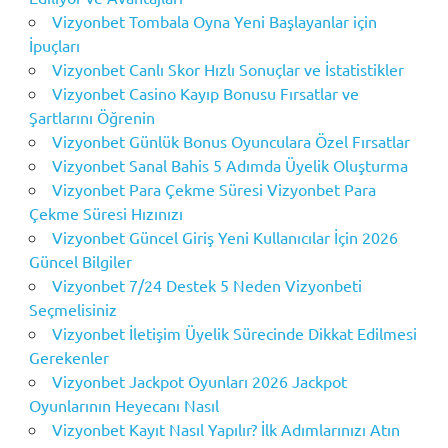
Vizyonbet Tombala Oyna Yeni Başlayanlar için
İpuçları
Vizyonbet Canlı Skor Hızlı Sonuçlar ve İstatistikler
Vizyonbet Casino Kayıp Bonusu Fırsatlar ve
Şartlarını Öğrenin
Vizyonbet Günlük Bonus Oyunculara Özel Fırsatlar
Vizyonbet Sanal Bahis 5 Adımda Üyelik Oluşturma
Vizyonbet Para Çekme Süresi Vizyonbet Para
Çekme Süresi Hızınızı
Vizyonbet Güncel Giriş Yeni Kullanıcılar İçin 2026
Güncel Bilgiler
Vizyonbet 7/24 Destek 5 Neden Vizyonbeti
Seçmelisiniz
Vizyonbet İletişim Üyelik Sürecinde Dikkat Edilmesi
Gerekenler
Vizyonbet Jackpot Oyunları 2026 Jackpot
Oyunlarının Heyecanı Nasıl
Vizyonbet Kayıt Nasıl Yapılır? İlk Adımlarınızı Atın