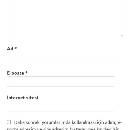
Ad
*
E-posta
*
İnternet sitesi
Daha sonraki yorumlarımda kullanılması için adım, e-
posta adresim ve site adresim bu tarayıcıya kaydedilsin.