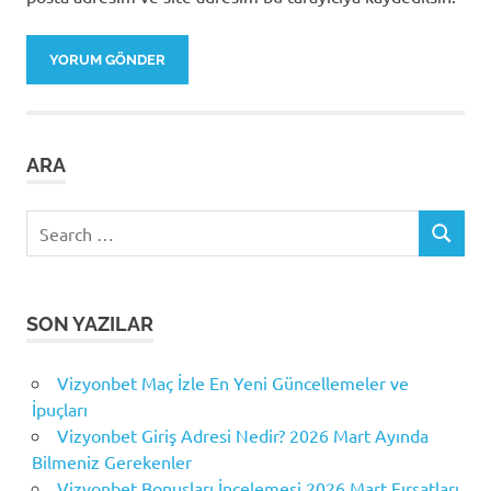
ARA
Search
SEARCH
for:
SON YAZILAR
Vizyonbet Maç İzle En Yeni Güncellemeler ve
İpuçları
Vizyonbet Giriş Adresi Nedir? 2026 Mart Ayında
Bilmeniz Gerekenler
Vizyonbet Bonusları İncelemesi 2026 Mart Fırsatları