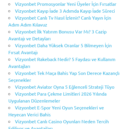
Vizyonbet Promosyonlar Yeni Üyeler İçin Fırsatlar
Vizyonbet Kayıp İade 3 Adımda Kayıp İade Süreci
Vizyonbet Canlı Tv Nasıl İzlenir? Canlı Yayın İçin
Adım Adım Kılavuz
Vizyonbet İlk Yatırım Bonusu Var Mı? 3 Cazip
Avantajı ve Detayları
Vizyonbet Daha Yüksek Oranlar 5 Bilmeyen İçin
Fırsat Avantajı
Vizyonbet Rakeback Nedir? 5 Faydası ve Kullanım
Avantajları
Vizyonbet Tek Maça Bahis Yap Son Derece Kazançlı
Seçenekler
Vizyonbet Aviator Oyna 5 Eğlenceli Strateji Tüyo
Vizyonbet Para Çekme Limitleri 2026 Yılında
Uygulanan Düzenlemeler
Vizyonbet E-Spor Yeni Oyun Seçenekleri ve
Heyecan Verici Bahis
Vizyonbet Canlı Casino Oyunları Neden Tercih
Ediliyor ve Avantajları