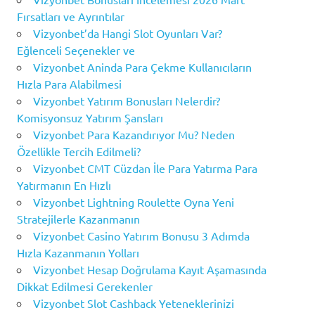
Fırsatları ve Ayrıntılar
Vizyonbet’da Hangi Slot Oyunları Var?
Eğlenceli Seçenekler ve
Vizyonbet Aninda Para Çekme Kullanıcıların
Hızla Para Alabilmesi
Vizyonbet Yatırım Bonusları Nelerdir?
Komisyonsuz Yatırım Şansları
Vizyonbet Para Kazandırıyor Mu? Neden
Özellikle Tercih Edilmeli?
Vizyonbet CMT Cüzdan İle Para Yatırma Para
Yatırmanın En Hızlı
Vizyonbet Lightning Roulette Oyna Yeni
Stratejilerle Kazanmanın
Vizyonbet Casino Yatırım Bonusu 3 Adımda
Hızla Kazanmanın Yolları
Vizyonbet Hesap Doğrulama Kayıt Aşamasında
Dikkat Edilmesi Gerekenler
Vizyonbet Slot Cashback Yeteneklerinizi