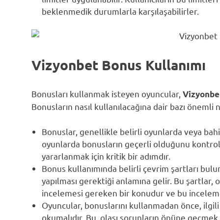
beklenmedik durumlarla karşılaşabilirler.
Vizyonbet Bonus Kullanımı
Bonusları kullanmak isteyen oyuncular,
Vizyonbet
Bonusların nasıl kullanılacağına dair bazı önemli n
Bonuslar, genellikle belirli oyunlarda veya bahis
oyunlarda bonusların geçerli olduğunu kontrol 
yararlanmak için kritik bir adımdır.
Bonus kullanımında belirli çevrim şartları bul
yapılması gerektiği anlamına gelir. Bu şartlar
incelemesi gereken bir konudur ve bu inceleme, 
Oyuncular, bonuslarını kullanmadan önce, ilgili 
okumalıdır. Bu, olası sorunların önüne geçmek i