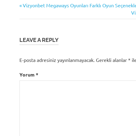
Bonus
Previous
Yazı
Vizyonbet Megaways Oyunları Farklı Oyun Seçenekler
Kullanım
Post:
N
Vi
Şartları
gezinmesi
Po
Çevrimiçi
Bahis
Kuralları
LEAVE A REPLY
Vizyonbet
Bonus
E-posta adresiniz yayınlanmayacak.
Gerekli alanlar
*
il
Yorum
*