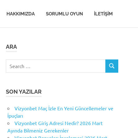
HAKKIMIZDA
SORUMLU OYUN
İLETIŞIM
ARA
Search
SEARCH
for:
SON YAZILAR
Vizyonbet Maç İzle En Yeni Güncellemeler ve
İpuçları
Vizyonbet Giriş Adresi Nedir? 2026 Mart
Ayında Bilmeniz Gerekenler
Vizyonbet Bonusları İncelemesi 2026 Mart