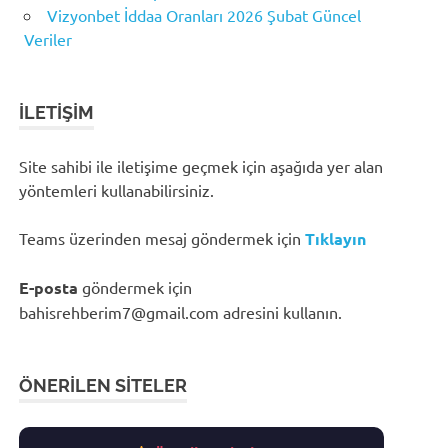
Vizyonbet İddaa Oranları 2026 Şubat Güncel
Veriler
İLETIŞIM
Site sahibi ile iletişime geçmek için aşağıda yer alan
yöntemleri kullanabilirsiniz.
Teams üzerinden mesaj göndermek için
Tıklayın
E-posta
göndermek için
bahisrehberim7@gmail.com
adresini kullanın.
ÖNERILEN SITELER