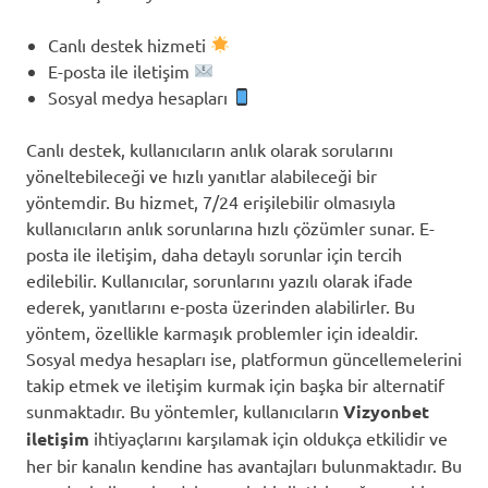
Canlı destek hizmeti
E-posta ile iletişim
Sosyal medya hesapları
Canlı destek, kullanıcıların anlık olarak sorularını
yöneltebileceği ve hızlı yanıtlar alabileceği bir
yöntemdir. Bu hizmet, 7/24 erişilebilir olmasıyla
kullanıcıların anlık sorunlarına hızlı çözümler sunar. E-
posta ile iletişim, daha detaylı sorunlar için tercih
edilebilir. Kullanıcılar, sorunlarını yazılı olarak ifade
ederek, yanıtlarını e-posta üzerinden alabilirler. Bu
yöntem, özellikle karmaşık problemler için idealdir.
Sosyal medya hesapları ise, platformun güncellemelerini
takip etmek ve iletişim kurmak için başka bir alternatif
sunmaktadır. Bu yöntemler, kullanıcıların
Vizyonbet
iletişim
ihtiyaçlarını karşılamak için oldukça etkilidir ve
her bir kanalın kendine has avantajları bulunmaktadır. Bu