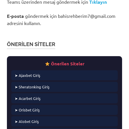
Teams üzerinden mesaj göndermek için
Tıklayın
E-posta
göndermek için
bahisrehberim7@gmail.com
adresini kullanın.
ÖNERILEN SITELER
Önerilen Siteler
➤ Ajaxbet Giriş
➤ Sheratonking Giriş
➤ Acarbet Giriş
➤ Orisbet Giriş
➤ Alobet Giriş