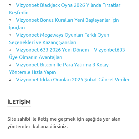
Vizyonbet Blackjack Oyna 2026 Yılında Fırsatları
Keşfedin
Vizyonbet Bonus Kuralları Yeni Başlayanlar İçin
İpuçları
Vizyonbet Megaways Oyunları Farklı Oyun
Seçenekleri ve Kazanç Şansları
Vizyonbet 633 2026 Yeni Dönem – Vizyonbet633
Üye Olmanın Avantajları
Vizyonbet Bitcoin İle Para Yatırma 3 Kolay
Yöntemle Hızla Yapın
Vizyonbet İddaa Oranları 2026 Şubat Güncel Veriler
İLETIŞIM
Site sahibi ile iletişime geçmek için aşağıda yer alan
yöntemleri kullanabilirsiniz.