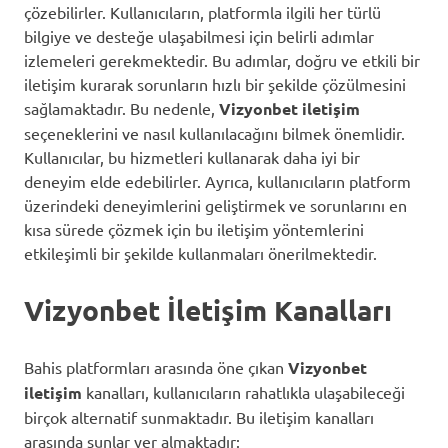
çözebilirler. Kullanıcıların, platformla ilgili her türlü
bilgiye ve desteğe ulaşabilmesi için belirli adımlar
izlemeleri gerekmektedir. Bu adımlar, doğru ve etkili bir
iletişim kurarak sorunların hızlı bir şekilde çözülmesini
sağlamaktadır. Bu nedenle,
Vizyonbet iletişim
seçeneklerini ve nasıl kullanılacağını bilmek önemlidir.
Kullanıcılar, bu hizmetleri kullanarak daha iyi bir
deneyim elde edebilirler. Ayrıca, kullanıcıların platform
üzerindeki deneyimlerini geliştirmek ve sorunlarını en
kısa sürede çözmek için bu iletişim yöntemlerini
etkileşimli bir şekilde kullanmaları önerilmektedir.
Vizyonbet İletişim Kanalları
Bahis platformları arasında öne çıkan
Vizyonbet
iletişim
kanalları, kullanıcıların rahatlıkla ulaşabileceği
birçok alternatif sunmaktadır. Bu iletişim kanalları
arasında şunlar yer almaktadır: