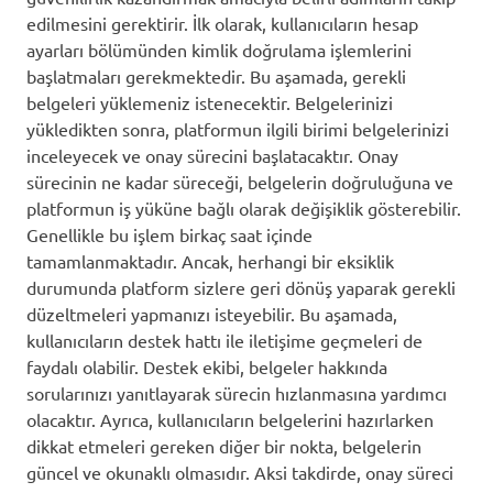
edilmesini gerektirir. İlk olarak, kullanıcıların hesap
ayarları bölümünden kimlik doğrulama işlemlerini
başlatmaları gerekmektedir. Bu aşamada, gerekli
belgeleri yüklemeniz istenecektir. Belgelerinizi
yükledikten sonra, platformun ilgili birimi belgelerinizi
inceleyecek ve onay sürecini başlatacaktır. Onay
sürecinin ne kadar süreceği, belgelerin doğruluğuna ve
platformun iş yüküne bağlı olarak değişiklik gösterebilir.
Genellikle bu işlem birkaç saat içinde
tamamlanmaktadır. Ancak, herhangi bir eksiklik
durumunda platform sizlere geri dönüş yaparak gerekli
düzeltmeleri yapmanızı isteyebilir. Bu aşamada,
kullanıcıların destek hattı ile iletişime geçmeleri de
faydalı olabilir. Destek ekibi, belgeler hakkında
sorularınızı yanıtlayarak sürecin hızlanmasına yardımcı
olacaktır. Ayrıca, kullanıcıların belgelerini hazırlarken
dikkat etmeleri gereken diğer bir nokta, belgelerin
güncel ve okunaklı olmasıdır. Aksi takdirde, onay süreci