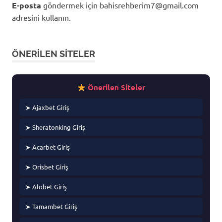
E-posta
göndermek için
bahisrehberim7@gmail.com
adresini kullanın.
ÖNERILEN SITELER
Önerilen Siteler
➤ Ajaxbet Giriş
➤ Sheratonking Giriş
➤ Acarbet Giriş
➤ Orisbet Giriş
➤ Alobet Giriş
➤ Tamambet Giriş