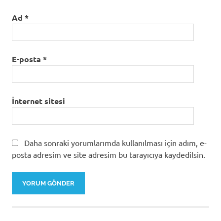
Ad
*
E-posta
*
İnternet sitesi
Daha sonraki yorumlarımda kullanılması için adım, e-
posta adresim ve site adresim bu tarayıcıya kaydedilsin.