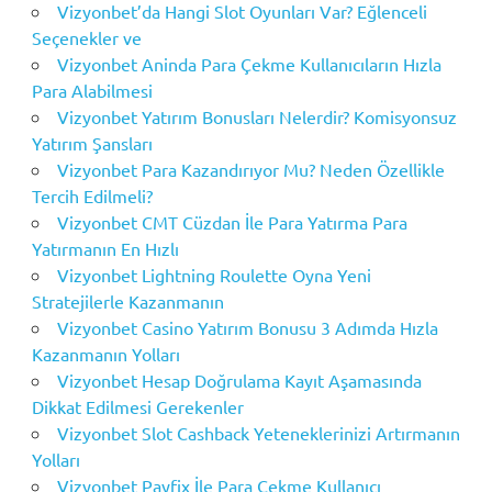
Vizyonbet’da Hangi Slot Oyunları Var? Eğlenceli
Seçenekler ve
Vizyonbet Aninda Para Çekme Kullanıcıların Hızla
Para Alabilmesi
Vizyonbet Yatırım Bonusları Nelerdir? Komisyonsuz
Yatırım Şansları
Vizyonbet Para Kazandırıyor Mu? Neden Özellikle
Tercih Edilmeli?
Vizyonbet CMT Cüzdan İle Para Yatırma Para
Yatırmanın En Hızlı
Vizyonbet Lightning Roulette Oyna Yeni
Stratejilerle Kazanmanın
Vizyonbet Casino Yatırım Bonusu 3 Adımda Hızla
Kazanmanın Yolları
Vizyonbet Hesap Doğrulama Kayıt Aşamasında
Dikkat Edilmesi Gerekenler
Vizyonbet Slot Cashback Yeteneklerinizi Artırmanın
Yolları
Vizyonbet Payfix İle Para Çekme Kullanıcı