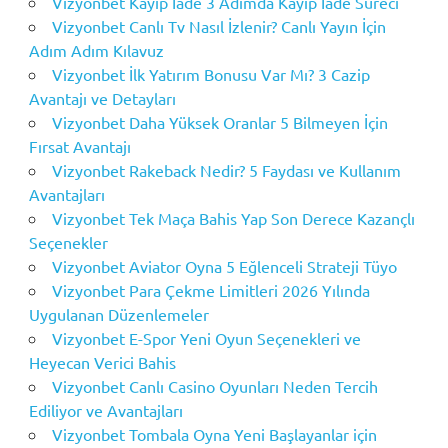
Vizyonbet Kayıp İade 3 Adımda Kayıp İade Süreci
Vizyonbet Canlı Tv Nasıl İzlenir? Canlı Yayın İçin
Adım Adım Kılavuz
Vizyonbet İlk Yatırım Bonusu Var Mı? 3 Cazip
Avantajı ve Detayları
Vizyonbet Daha Yüksek Oranlar 5 Bilmeyen İçin
Fırsat Avantajı
Vizyonbet Rakeback Nedir? 5 Faydası ve Kullanım
Avantajları
Vizyonbet Tek Maça Bahis Yap Son Derece Kazançlı
Seçenekler
Vizyonbet Aviator Oyna 5 Eğlenceli Strateji Tüyo
Vizyonbet Para Çekme Limitleri 2026 Yılında
Uygulanan Düzenlemeler
Vizyonbet E-Spor Yeni Oyun Seçenekleri ve
Heyecan Verici Bahis
Vizyonbet Canlı Casino Oyunları Neden Tercih
Ediliyor ve Avantajları
Vizyonbet Tombala Oyna Yeni Başlayanlar için