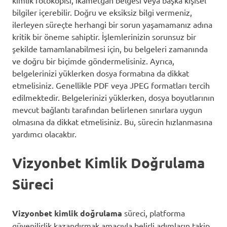
bilgiler içerebilir. Doğru ve eksiksiz bilgi vermeniz,
ilerleyen süreçte herhangi bir sorun yaşamamanız adına
kritik bir öneme sahiptir. İşlemlerinizin sorunsuz bir
şekilde tamamlanabilmesi için, bu belgeleri zamanında
ve doğru bir biçimde göndermelisiniz. Ayrıca,
belgelerinizi yüklerken dosya formatına da dikkat
etmelisiniz. Genellikle PDF veya JPEG formatları tercih
edilmektedir. Belgelerinizi yüklerken, dosya boyutlarının
mevcut bağlantı tarafından belirlenen sınırlara uygun
olmasına da dikkat etmelisiniz. Bu, sürecin hızlanmasına
yardımcı olacaktır.
Vizyonbet Kimlik Doğrulama
Süreci
Vizyonbet kimlik doğrulama
süreci, platforma
güvenilirlik kazandırmak amacıyla belirli adımların takip