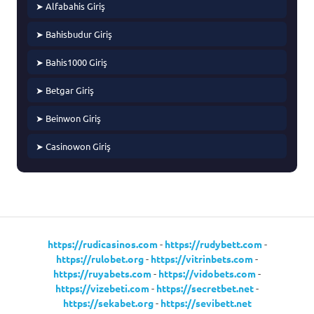
➤ Alfabahis Giriş
➤ Bahisbudur Giriş
➤ Bahis1000 Giriş
➤ Betgar Giriş
➤ Beinwon Giriş
➤ Casinowon Giriş
https://rudicasinos.com
-
https://rudybett.com
-
https://rulobet.org
-
https://vitrinbets.com
-
https://ruyabets.com
-
https://vidobets.com
-
https://vizebeti.com
-
https://secretbet.net
-
https://sekabet.org
-
https://sevibett.net