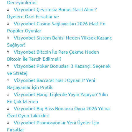
Deneyimlerini
Vizyonbet Çevrimsiz Bonus Nasıl Alınır?
Üyelere Özel Fırsatlar ve
Vizyonbet Casino Sağlayıcıları 2026 Mart En
Popüler Oyunlar
Vizyonbet Sistem Bahisi Neden Yüksek Kazanç
Sağlıyor?
Vizyonbet Bitcoin İle Para Çekme Neden
Bitcoin İle Tercih Edilmeli?
Vizyonbet Poker Bonusları 3 Kazançlı Seçenek
ve Strateji
Vizyonbet Baccarat Nasıl Oynanır? Yeni
Başlayanlar İçin Pratik
Vizyonbet Hangi Liglerde Yayın Yapıyor? Yılın
En Çok İzlenen
Vizyonbet Big Bass Bonanza Oyna 2026 Yılına
Özel Oyun Taktikleri
Vizyonbet Promosyonlar Yeni Üyeler İçin
Fırsatlar