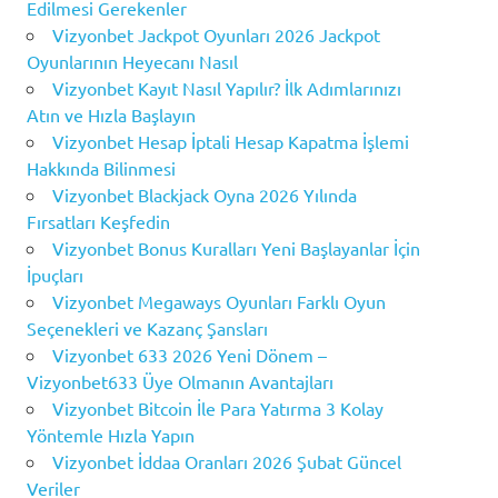
Edilmesi Gerekenler
Vizyonbet Jackpot Oyunları 2026 Jackpot
Oyunlarının Heyecanı Nasıl
Vizyonbet Kayıt Nasıl Yapılır? İlk Adımlarınızı
Atın ve Hızla Başlayın
Vizyonbet Hesap İptali Hesap Kapatma İşlemi
Hakkında Bilinmesi
Vizyonbet Blackjack Oyna 2026 Yılında
Fırsatları Keşfedin
Vizyonbet Bonus Kuralları Yeni Başlayanlar İçin
İpuçları
Vizyonbet Megaways Oyunları Farklı Oyun
Seçenekleri ve Kazanç Şansları
Vizyonbet 633 2026 Yeni Dönem –
Vizyonbet633 Üye Olmanın Avantajları
Vizyonbet Bitcoin İle Para Yatırma 3 Kolay
Yöntemle Hızla Yapın
Vizyonbet İddaa Oranları 2026 Şubat Güncel
Veriler