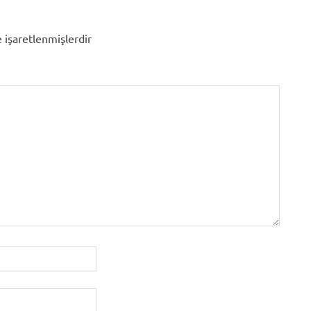
e işaretlenmişlerdir