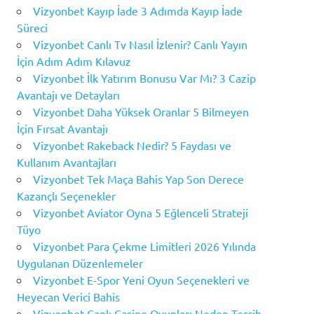
Vizyonbet Kayıp İade 3 Adımda Kayıp İade
Süreci
Vizyonbet Canlı Tv Nasıl İzlenir? Canlı Yayın
İçin Adım Adım Kılavuz
Vizyonbet İlk Yatırım Bonusu Var Mı? 3 Cazip
Avantajı ve Detayları
Vizyonbet Daha Yüksek Oranlar 5 Bilmeyen
İçin Fırsat Avantajı
Vizyonbet Rakeback Nedir? 5 Faydası ve
Kullanım Avantajları
Vizyonbet Tek Maça Bahis Yap Son Derece
Kazançlı Seçenekler
Vizyonbet Aviator Oyna 5 Eğlenceli Strateji
Tüyo
Vizyonbet Para Çekme Limitleri 2026 Yılında
Uygulanan Düzenlemeler
Vizyonbet E-Spor Yeni Oyun Seçenekleri ve
Heyecan Verici Bahis
Vizyonbet Canlı Casino Oyunları Neden Tercih