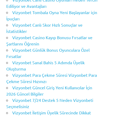
Ediliyor ve Avantajları
Vizyonbet Tombala Oyna Yeni Başlayanlar için
İpuçları
Vizyonbet Canlı Skor Hızlı Sonuçlar ve
İstatistikler
Vizyonbet Casino Kayıp Bonusu Fırsatlar ve
Şartlarını Öğrenin
Vizyonbet Günlük Bonus Oyunculara Özel
Fırsatlar
Vizyonbet Sanal Bahis 5 Adımda Üyelik
Oluşturma
Vizyonbet Para Çekme Süresi Vizyonbet Para
Çekme Süresi Hızınızı
Vizyonbet Güncel Giriş Yeni Kullanıcılar İçin
2026 Güncel Bilgiler
Vizyonbet 7/24 Destek 5 Neden Vizyonbeti
Seçmelisiniz
Vizyonbet İletişim Üyelik Sürecinde Dikkat