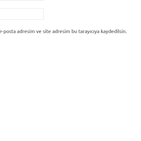
e-posta adresim ve site adresim bu tarayıcıya kaydedilsin.