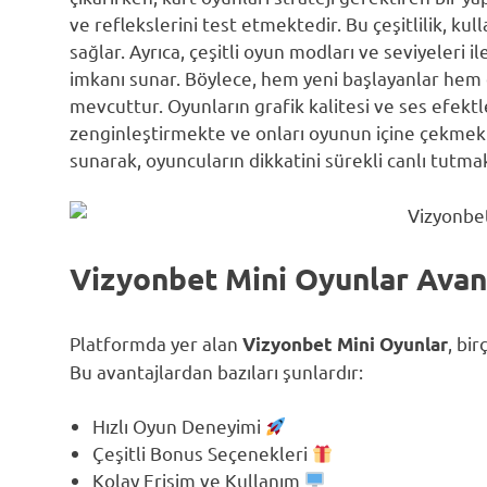
ve reflekslerini test etmektedir. Bu çeşitlilik, ku
sağlar. Ayrıca, çeşitli oyun modları ve seviyeleri
imkanı sunar. Böylece, hem yeni başlayanlar hem
mevcuttur. Oyunların grafik kalitesi ve ses efekt
zenginleştirmekte ve onları oyunun içine çekmekt
sunarak, oyuncuların dikkatini sürekli canlı tutmak
Vizyonbet Mini Oyunlar Avant
Platformda yer alan
, bi
Vizyonbet Mini Oyunlar
Bu avantajlardan bazıları şunlardır:
Hızlı Oyun Deneyimi
Çeşitli Bonus Seçenekleri
Kolay Erişim ve Kullanım