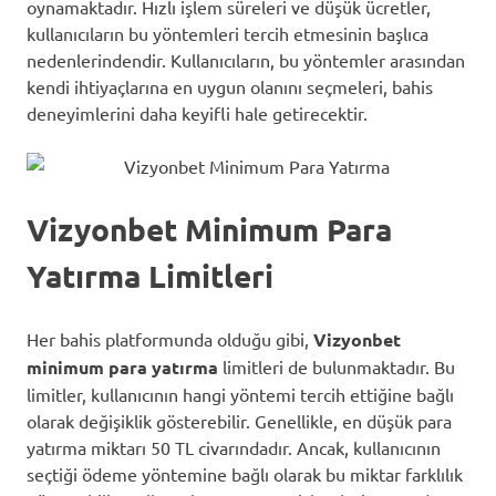
oynamaktadır. Hızlı işlem süreleri ve düşük ücretler,
kullanıcıların bu yöntemleri tercih etmesinin başlıca
nedenlerindendir. Kullanıcıların, bu yöntemler arasından
kendi ihtiyaçlarına en uygun olanını seçmeleri, bahis
deneyimlerini daha keyifli hale getirecektir.
Vizyonbet Minimum Para
Yatırma Limitleri
Her bahis platformunda olduğu gibi,
Vizyonbet
minimum para yatırma
limitleri de bulunmaktadır. Bu
limitler, kullanıcının hangi yöntemi tercih ettiğine bağlı
olarak değişiklik gösterebilir. Genellikle, en düşük para
yatırma miktarı 50 TL civarındadır. Ancak, kullanıcının
seçtiği ödeme yöntemine bağlı olarak bu miktar farklılık