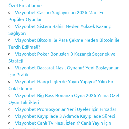
Özel Fırsatlar ve
Vizyonbet Casino Sağlayıcıları 2026 Mart En
Popüler Oyunlar
Vizyonbet Sistem Bahisi Neden Yüksek Kazanç
Sağlıyor?
Vizyonbet Bitcoin İle Para Çekme Neden Bitcoin İle
Tercih Edilmeli?
Vizyonbet Poker Bonusları 3 Kazançlı Seçenek ve
Strateji
Vizyonbet Baccarat Nasıl Oynanır? Yeni Başlayanlar
İçin Pratik
Vizyonbet Hangi Liglerde Yayın Yapıyor? Yılın En
Çok İzlenen
Vizyonbet Big Bass Bonanza Oyna 2026 Yılına Özel
Oyun Taktikleri
Vizyonbet Promosyonlar Yeni Üyeler İçin Fırsatlar
Vizyonbet Kayıp İade 3 Adımda Kayıp İade Süreci
Vizyonbet Canlı Tv Nasıl İzlenir? Canlı Yayın İçin