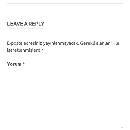
Vizyonbet
Para
Yatırma
LEAVE A REPLY
E-posta adresiniz yayınlanmayacak.
Gerekli alanlar
*
ile
işaretlenmişlerdir
Yorum
*