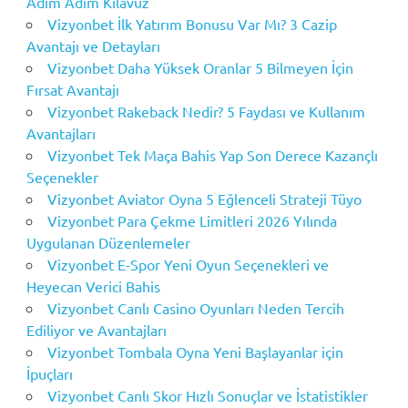
Adım Adım Kılavuz
Vizyonbet İlk Yatırım Bonusu Var Mı? 3 Cazip
Avantajı ve Detayları
Vizyonbet Daha Yüksek Oranlar 5 Bilmeyen İçin
Fırsat Avantajı
Vizyonbet Rakeback Nedir? 5 Faydası ve Kullanım
Avantajları
Vizyonbet Tek Maça Bahis Yap Son Derece Kazançlı
Seçenekler
Vizyonbet Aviator Oyna 5 Eğlenceli Strateji Tüyo
Vizyonbet Para Çekme Limitleri 2026 Yılında
Uygulanan Düzenlemeler
Vizyonbet E-Spor Yeni Oyun Seçenekleri ve
Heyecan Verici Bahis
Vizyonbet Canlı Casino Oyunları Neden Tercih
Ediliyor ve Avantajları
Vizyonbet Tombala Oyna Yeni Başlayanlar için
İpuçları
Vizyonbet Canlı Skor Hızlı Sonuçlar ve İstatistikler