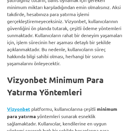
minimum miktarı karşıladığından emin olmalısınız. Aksi
takdirde, hesabınıza para yatırma işlemi
gerçekleştiremeyeceksiniz. Vizyonbet, kullanıcılarının
güvenliğini ön planda tutarak, çeşitli ödeme yöntemleri
sunmaktadır. Kullanıcıların rahat bir deneyim yaşamaları
için, işlem sürecinin her aşaması detaylı bir şekilde
açıklanmaktadır. Bu nedenle, kullanıcıların süreç
hakkında bilgi sahibi olması, herhangi bir sorun
yaşamalarını önleyecektir.
Vizyonbet Minimum Para
Yatırma Yöntemleri
Vizyonbet
platformu, kullanıcılarına çeşitli
minimum
para yatırma
yöntemleri sunarak esneklik
sağlamaktadır. Kullanıcılar, kendilerine en uygun
yöntemi seçerek hızlı bir şekilde hesaplarına para