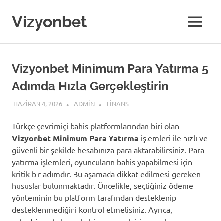
Skip
to
Vizyonbet
MENU
content
Vizyonbet Minimum Para Yatırma 5
Adımda Hızla Gerçekleştirin
HAZIRAN 4, 2026
ADMIN
FINANS
Türkçe çevrimiçi bahis platformlarından biri olan
Vizyonbet Minimum Para Yatırma
işlemleri ile hızlı ve
güvenli bir şekilde hesabınıza para aktarabilirsiniz. Para
yatırma işlemleri, oyuncuların bahis yapabilmesi için
kritik bir adımdır. Bu aşamada dikkat edilmesi gereken
hususlar bulunmaktadır. Öncelikle, seçtiğiniz ödeme
yönteminin bu platform tarafından desteklenip
desteklenmediğini kontrol etmelisiniz. Ayrıca,
yatırdığınız tutarın, bahis oynamak için gereken