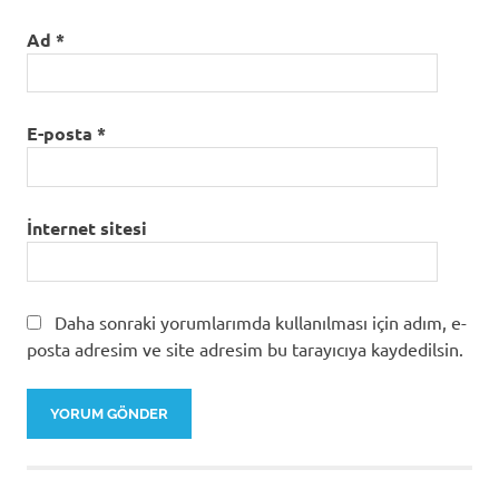
Ad
*
E-posta
*
İnternet sitesi
Daha sonraki yorumlarımda kullanılması için adım, e-
posta adresim ve site adresim bu tarayıcıya kaydedilsin.