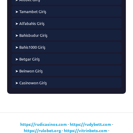
➤ Tamambet Giriş
➤ Alfabahis Giriş
➤ Bahisbudur Giriş
➤ Bahis1000 Giriş
➤ Betgar Giriş
➤ Beinwon Giriş
➤ Casinowon Giriş
https://rudicasinos.com
-
https://rudybett.com
-
https://rulobet.org
-
https://vitrinbets.com
-