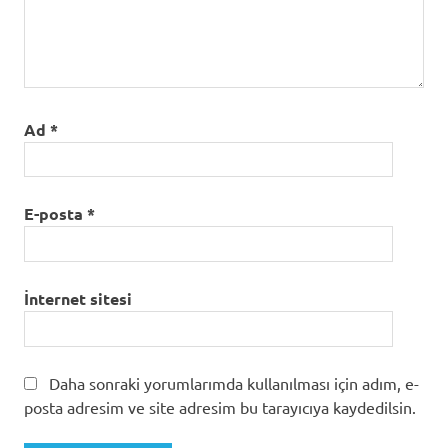
Ad
*
E-posta
*
İnternet sitesi
Daha sonraki yorumlarımda kullanılması için adım, e-
posta adresim ve site adresim bu tarayıcıya kaydedilsin.