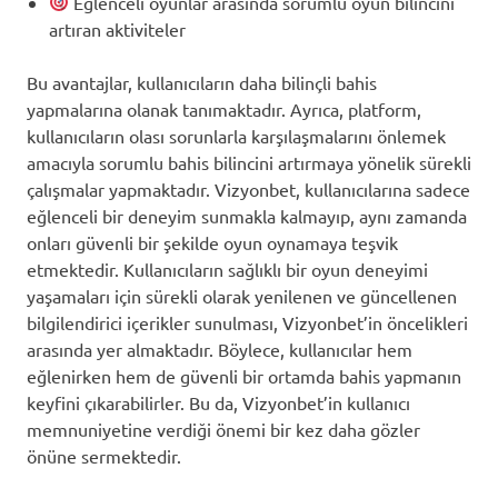
Eğlenceli oyunlar arasında sorumlu oyun bilincini
artıran aktiviteler
Bu avantajlar, kullanıcıların daha bilinçli bahis
yapmalarına olanak tanımaktadır. Ayrıca, platform,
kullanıcıların olası sorunlarla karşılaşmalarını önlemek
amacıyla sorumlu bahis bilincini artırmaya yönelik sürekli
çalışmalar yapmaktadır. Vizyonbet, kullanıcılarına sadece
eğlenceli bir deneyim sunmakla kalmayıp, aynı zamanda
onları güvenli bir şekilde oyun oynamaya teşvik
etmektedir. Kullanıcıların sağlıklı bir oyun deneyimi
yaşamaları için sürekli olarak yenilenen ve güncellenen
bilgilendirici içerikler sunulması, Vizyonbet’in öncelikleri
arasında yer almaktadır. Böylece, kullanıcılar hem
eğlenirken hem de güvenli bir ortamda bahis yapmanın
keyfini çıkarabilirler. Bu da, Vizyonbet’in kullanıcı
memnuniyetine verdiği önemi bir kez daha gözler
önüne sermektedir.