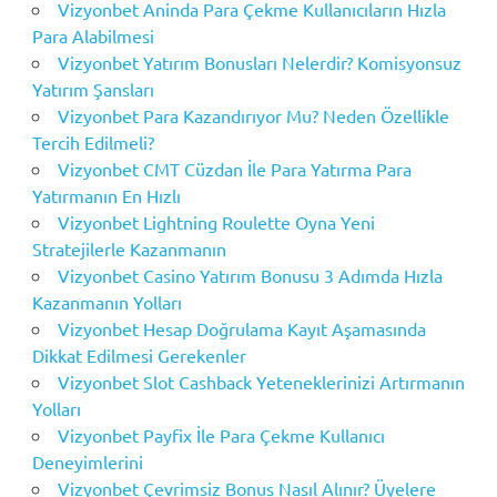
Vizyonbet Aninda Para Çekme Kullanıcıların Hızla
Para Alabilmesi
Vizyonbet Yatırım Bonusları Nelerdir? Komisyonsuz
Yatırım Şansları
Vizyonbet Para Kazandırıyor Mu? Neden Özellikle
Tercih Edilmeli?
Vizyonbet CMT Cüzdan İle Para Yatırma Para
Yatırmanın En Hızlı
Vizyonbet Lightning Roulette Oyna Yeni
Stratejilerle Kazanmanın
Vizyonbet Casino Yatırım Bonusu 3 Adımda Hızla
Kazanmanın Yolları
Vizyonbet Hesap Doğrulama Kayıt Aşamasında
Dikkat Edilmesi Gerekenler
Vizyonbet Slot Cashback Yeteneklerinizi Artırmanın
Yolları
Vizyonbet Payfix İle Para Çekme Kullanıcı
Deneyimlerini
Vizyonbet Çevrimsiz Bonus Nasıl Alınır? Üyelere