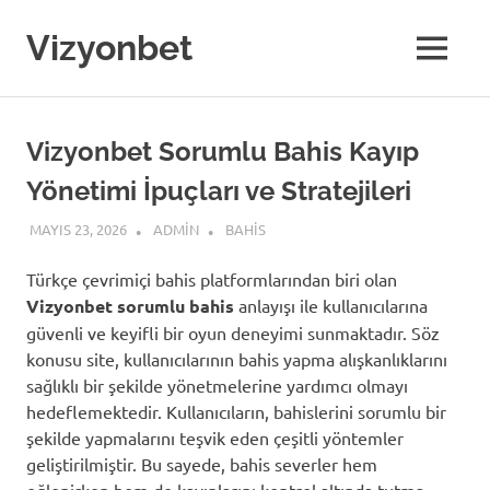
Skip
to
Vizyonbet
MENU
content
Vizyonbet Sorumlu Bahis Kayıp
Yönetimi İpuçları ve Stratejileri
MAYIS 23, 2026
ADMIN
BAHIS
Türkçe çevrimiçi bahis platformlarından biri olan
Vizyonbet sorumlu bahis
anlayışı ile kullanıcılarına
güvenli ve keyifli bir oyun deneyimi sunmaktadır. Söz
konusu site, kullanıcılarının bahis yapma alışkanlıklarını
sağlıklı bir şekilde yönetmelerine yardımcı olmayı
hedeflemektedir. Kullanıcıların, bahislerini sorumlu bir
şekilde yapmalarını teşvik eden çeşitli yöntemler
geliştirilmiştir. Bu sayede, bahis severler hem
eğlenirken hem de kayıplarını kontrol altında tutma