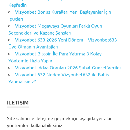
Keşfedin
Vizyonbet Bonus Kuralları Yeni Başlayanlar İçin
İpuçları
Vizyonbet Megaways Oyunları Farklı Oyun
Seçenekleri ve Kazanç Şansları
Vizyonbet 633 2026 Yeni Dönem – Vizyonbet633
Üye Olmanın Avantajları
Vizyonbet Bitcoin İle Para Yatırma 3 Kolay
Yöntemle Hızla Yapın
Vizyonbet İddaa Oranları 2026 Şubat Güncel Veriler
Vizyonbet 632 Neden Vizyonbet632 ile Bahis
Yapmalısınız?
İLETIŞIM
Site sahibi ile iletişime geçmek için aşağıda yer alan
yöntemleri kullanabilirsiniz.