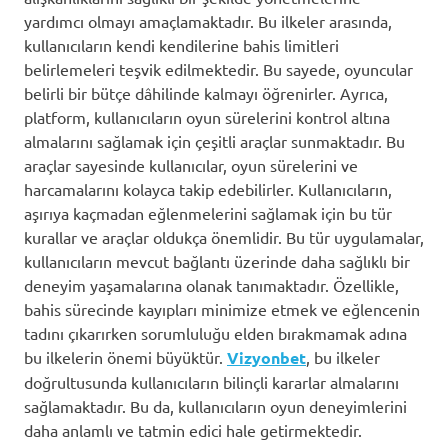
yardımcı olmayı amaçlamaktadır. Bu ilkeler arasında,
kullanıcıların kendi kendilerine bahis limitleri
belirlemeleri teşvik edilmektedir. Bu sayede, oyuncular
belirli bir bütçe dâhilinde kalmayı öğrenirler. Ayrıca,
platform, kullanıcıların oyun sürelerini kontrol altına
almalarını sağlamak için çeşitli araçlar sunmaktadır. Bu
araçlar sayesinde kullanıcılar, oyun sürelerini ve
harcamalarını kolayca takip edebilirler. Kullanıcıların,
aşırıya kaçmadan eğlenmelerini sağlamak için bu tür
kurallar ve araçlar oldukça önemlidir. Bu tür uygulamalar,
kullanıcıların mevcut bağlantı üzerinde daha sağlıklı bir
deneyim yaşamalarına olanak tanımaktadır. Özellikle,
bahis sürecinde kayıpları minimize etmek ve eğlencenin
tadını çıkarırken sorumluluğu elden bırakmamak adına
bu ilkelerin önemi büyüktür.
Vizyonbet
, bu ilkeler
doğrultusunda kullanıcıların bilinçli kararlar almalarını
sağlamaktadır. Bu da, kullanıcıların oyun deneyimlerini
daha anlamlı ve tatmin edici hale getirmektedir.