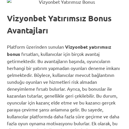
Vizyonbet Yatırımsız Bonus
Avantajları
Platform üzerinden sunulan
Vizyonbet yatırımsız
bonus
fırsatları, kullanıcılar için birçok avantaj
getirmektedir. Bu avantajların başında, oyuncuların
herhangi bir yatırım yapmadan oyunları deneme imkanı
gelmektedir. Böylece, kullanıcılar mevcut bağlantının
sunduğu oyunları ve hizmetleri risk almadan
deneyimleme fırsatı bulurlar. Ayrıca, bu bonuslar ile
kazanılan tutarlar, genellikle geri çekilebilir. Bu durum,
oyuncular için kazanç elde etme ve bu kazancı gerçek
paraya çevirme şansı anlamına gelir. Bu sayede,
kullanıcılar platformda daha fazla süre geçirme ve daha
fazla oyun oynama motivasyonu bulurlar. Ek olarak, bu