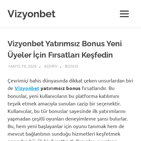
Skip
to
Vizyonbet
MENU
content
Vizyonbet Yatırımsız Bonus Yeni
Üyeler İçin Fırsatları Keşfedin
MAYIS 14, 2026
ADMIN
BONUS
Çevrimiçi bahis dünyasında dikkat çeken unsurlardan biri
de
Vizyonbet
yatırımsız bonus
fırsatlarıdır. Bu
bonuslar, yeni kullanıcıların bu platforma katılımını
teşvik etmek amacıyla sunulan cazip bir seçenektir.
Kullanıcılar, bu tür bonuslar sayesinde ilk yatırımlarını
yapmadan çeşitli oyunları deneyimleme şansı bulurlar.
Bu, hem yeni başlayanlar için oyunu tanımak hem de
mevcut bağlantının sunduğu hizmetleri keşfetmek
açısından büyük bir fırsattır. Kullanıcılar, oyunların