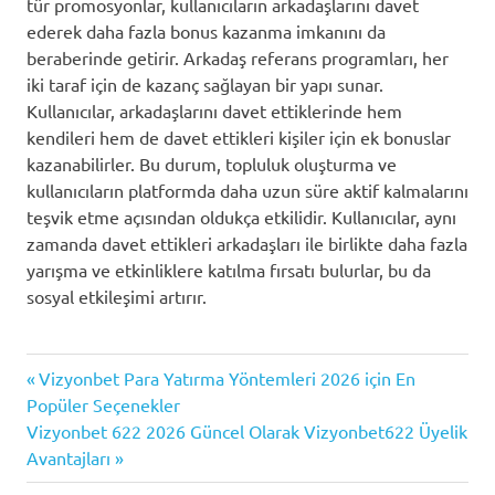
tür promosyonlar, kullanıcıların arkadaşlarını davet
ederek daha fazla bonus kazanma imkanını da
beraberinde getirir. Arkadaş referans programları, her
iki taraf için de kazanç sağlayan bir yapı sunar.
Kullanıcılar, arkadaşlarını davet ettiklerinde hem
kendileri hem de davet ettikleri kişiler için ek bonuslar
kazanabilirler. Bu durum, topluluk oluşturma ve
kullanıcıların platformda daha uzun süre aktif kalmalarını
teşvik etme açısından oldukça etkilidir. Kullanıcılar, aynı
zamanda davet ettikleri arkadaşları ile birlikte daha fazla
yarışma ve etkinliklere katılma fırsatı bulurlar, bu da
sosyal etkileşimi artırır.
Çevrimiçi
Previous
Yazı
Vizyonbet Para Yatırma Yöntemleri 2026 için En
bahis
Post:
Popüler Seçenekler
gezinmesi
Vizyonbet
Next
Vizyonbet 622 2026 Güncel Olarak Vizyonbet622 Üyelik
Bonus
Post:
Avantajları
Yatırımsız