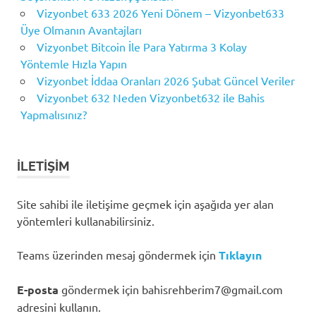
Vizyonbet 633 2026 Yeni Dönem – Vizyonbet633
Üye Olmanın Avantajları
Vizyonbet Bitcoin İle Para Yatırma 3 Kolay
Yöntemle Hızla Yapın
Vizyonbet İddaa Oranları 2026 Şubat Güncel Veriler
Vizyonbet 632 Neden Vizyonbet632 ile Bahis
Yapmalısınız?
İLETIŞIM
Site sahibi ile iletişime geçmek için aşağıda yer alan
yöntemleri kullanabilirsiniz.
Teams üzerinden mesaj göndermek için
Tıklayın
E-posta
göndermek için
bahisrehberim7@gmail.com
adresini kullanın.