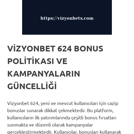
VİZYONBET 624 BONUS
POLİTİKASI VE
KAMPANYALARIN
GÜNCELLİĞİ
Vizyonbet 624, yeni ve mevcut kullanıcıları için cazip
bonuslar sunarak dikkat çekmektedir. Bu platform,
kullanıcıların ilk yatırımlarında çeşitli bonus fırsatları
sunmakta ve düzenli olarak kampanyalar
gerçekleştirmektedir. Kullanıcılar, bonusları kullanarak