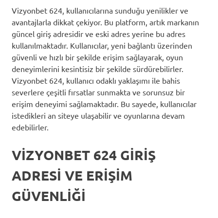
Vizyonbet 624, kullanıcılarına sunduğu yenilikler ve
avantajlarla dikkat çekiyor. Bu platform, artık markanın
güncel giriş adresidir ve eski adres yerine bu adres
kullanılmaktadır. Kullanıcılar, yeni bağlantı üzerinden
güvenli ve hızlı bir şekilde erişim sağlayarak, oyun
deneyimlerini kesintisiz bir şekilde sürdürebilirler.
Vizyonbet 624, kullanıcı odaklı yaklaşımı ile bahis
severlere çeşitli fırsatlar sunmakta ve sorunsuz bir
erişim deneyimi sağlamaktadır. Bu sayede, kullanıcılar
istedikleri an siteye ulaşabilir ve oyunlarına devam
edebilirler.
VİZYONBET 624 GİRİŞ
ADRESİ VE ERİŞİM
GÜVENLİĞİ