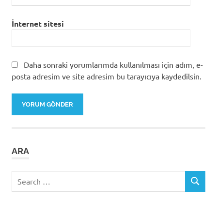
İnternet sitesi
Daha sonraki yorumlarımda kullanılması için adım, e-
posta adresim ve site adresim bu tarayıcıya kaydedilsin.
ARA
Search
SEARCH
for: