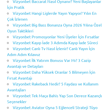
Vizyonbet Baccarat Nasıl Oynanır? Yeni Başlayanlar
İçin Pratik
Vizyonbet Hangi Liglerde Yayın Yapıyor? Yılın En
Çok İzlenen
Vizyonbet Big Bass Bonanza Oyna 2026 Yılına Özel
Oyun Taktikleri
Vizyonbet Promosyonlar Yeni Üyeler İçin Fırsatlar
Vizyonbet Kayıp İade 3 Adımda Kayıp İade Süreci
Vizyonbet Canlı Tv Nasıl İzlenir? Canlı Yayın İçin
Adım Adım Kılavuz
Vizyonbet İlk Yatırım Bonusu Var Mı? 3 Cazip
Avantajı ve Detayları
Vizyonbet Daha Yüksek Oranlar 5 Bilmeyen İçin
Fırsat Avantajı
Vizyonbet Rakeback Nedir? 5 Faydası ve Kullanım
Avantajları
Vizyonbet Tek Maça Bahis Yap Son Derece Kazançlı
Seçenekler
Vizyonbet Aviator Oyna 5 Eğlenceli Strateji Tüyo