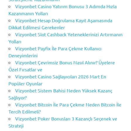
Vizyonbet Casino Yatırım Bonusu 3 Adımda Hızla
Kazanmanın Yolları
Vizyonbet Hesap Doğrulama Kayıt Aşamasında
Dikkat Edilmesi Gerekenler
Vizyonbet Slot Cashback Yeteneklerinizi Artırmanın
Yolları
Vizyonbet Payfix İle Para Çekme Kullanıcı
Deneyimlerini
Vizyonbet Çevrimsiz Bonus Nasıl Alınır? Üyelere
Özel Fırsatlar ve
Vizyonbet Casino Sağlayıcıları 2026 Mart En
Popüler Oyunlar
Vizyonbet Sistem Bahisi Neden Yüksek Kazanç
Sağlıyor?
Vizyonbet Bitcoin İle Para Çekme Neden Bitcoin İle
Tercih Edilmeli?
Vizyonbet Poker Bonusları 3 Kazançlı Seçenek ve
Strateji