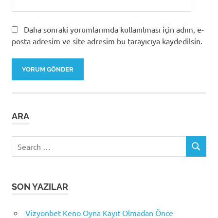
Daha sonraki yorumlarımda kullanılması için adım, e-
posta adresim ve site adresim bu tarayıcıya kaydedilsin.
ARA
Search
SEARCH
for:
SON YAZILAR
Vizyonbet Keno Oyna Kayıt Olmadan Önce