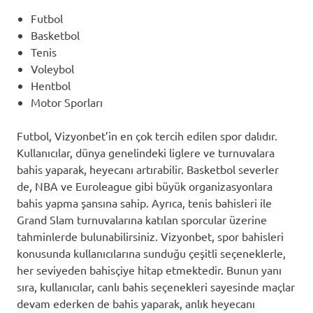
Futbol
Basketbol
Tenis
Voleybol
Hentbol
Motor Sporları
Futbol, Vizyonbet’in en çok tercih edilen spor dalıdır.
Kullanıcılar, dünya genelindeki liglere ve turnuvalara
bahis yaparak, heyecanı artırabilir. Basketbol severler
de, NBA ve Euroleague gibi büyük organizasyonlara
bahis yapma şansına sahip. Ayrıca, tenis bahisleri ile
Grand Slam turnuvalarına katılan sporcular üzerine
tahminlerde bulunabilirsiniz. Vizyonbet, spor bahisleri
konusunda kullanıcılarına sunduğu çeşitli seçeneklerle,
her seviyeden bahisçiye hitap etmektedir. Bunun yanı
sıra, kullanıcılar, canlı bahis seçenekleri sayesinde maçlar
devam ederken de bahis yaparak, anlık heyecanı