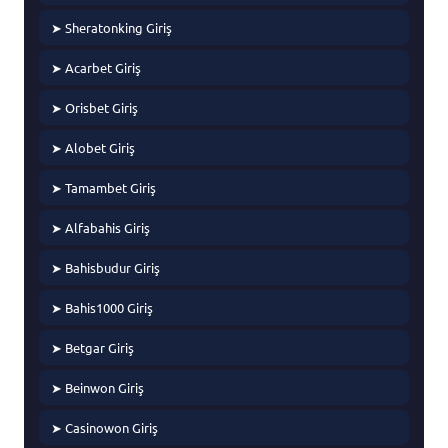
➤ Sheratonking Giriş
➤ Acarbet Giriş
➤ Orisbet Giriş
➤ Alobet Giriş
➤ Tamambet Giriş
➤ Alfabahis Giriş
➤ Bahisbudur Giriş
➤ Bahis1000 Giriş
➤ Betgar Giriş
➤ Beinwon Giriş
➤ Casinowon Giriş