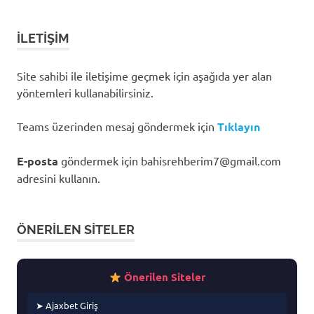
İLETIŞIM
Site sahibi ile iletişime geçmek için aşağıda yer alan
yöntemleri kullanabilirsiniz.
Teams üzerinden mesaj göndermek için
Tıklayın
E-posta
göndermek için
bahisrehberim7@gmail.com
adresini kullanın.
ÖNERILEN SITELER
Önerilen Siteler
➤ Ajaxbet Giriş