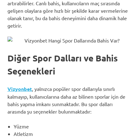
artırabilirler. Canlı bahis, kullanıcıların maç sırasında
gelişen olaylara göre hızlı bir şekilde karar vermelerine
olanak tanır, bu da bahis deneyimini daha dinamik hale
getirir.
Diğer Spor Dalları ve Bahis
Seçenekleri
Vizyonbet
, yalnızca popüler spor dallarıyla sınırlı
kalmayıp, kullanıcılarına daha az bilinen sporlar için de
bahis yapma imkanı sunmaktadır. Bu spor dalları
arasında şu seçenekler bulunmaktadır:
Yüzme
Atletizm