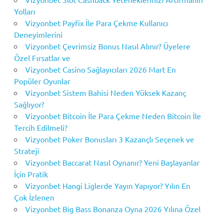
Yolları
Vizyonbet Payfix İle Para Çekme Kullanıcı
Deneyimlerini
Vizyonbet Çevrimsiz Bonus Nasıl Alınır? Üyelere
Özel Fırsatlar ve
Vizyonbet Casino Sağlayıcıları 2026 Mart En
Popüler Oyunlar
Vizyonbet Sistem Bahisi Neden Yüksek Kazanç
Sağlıyor?
Vizyonbet Bitcoin İle Para Çekme Neden Bitcoin İle
Tercih Edilmeli?
Vizyonbet Poker Bonusları 3 Kazançlı Seçenek ve
Strateji
Vizyonbet Baccarat Nasıl Oynanır? Yeni Başlayanlar
İçin Pratik
Vizyonbet Hangi Liglerde Yayın Yapıyor? Yılın En
Çok İzlenen
Vizyonbet Big Bass Bonanza Oyna 2026 Yılına Özel