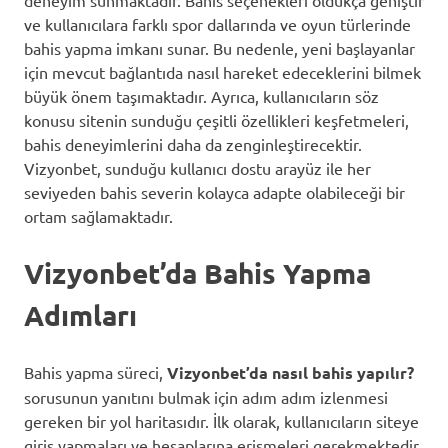
ve kullanıcılara farklı spor dallarında ve oyun türlerinde
bahis yapma imkanı sunar. Bu nedenle, yeni başlayanlar
için mevcut bağlantıda nasıl hareket edeceklerini bilmek
büyük önem taşımaktadır. Ayrıca, kullanıcıların söz
konusu sitenin sunduğu çeşitli özellikleri keşfetmeleri,
bahis deneyimlerini daha da zenginleştirecektir.
Vizyonbet, sunduğu kullanıcı dostu arayüz ile her
seviyeden bahis severin kolayca adapte olabileceği bir
ortam sağlamaktadır.
Vizyonbet’da Bahis Yapma
Adımları
Bahis yapma süreci,
Vizyonbet’da nasıl bahis yapılır?
sorusunun yanıtını bulmak için adım adım izlenmesi
gereken bir yol haritasıdır. İlk olarak, kullanıcıların siteye
giriş yapmaları ve hesaplarına erişmeleri gerekmektedir.