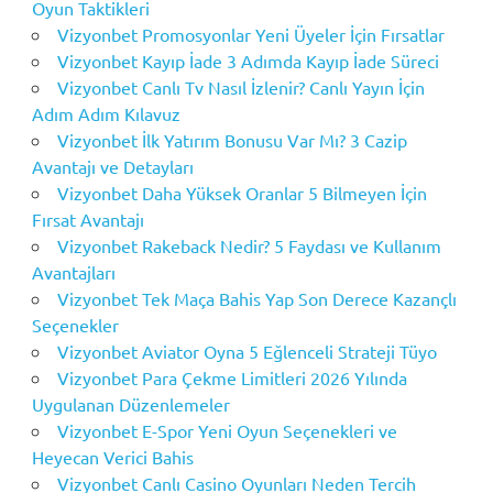
Oyun Taktikleri
Vizyonbet Promosyonlar Yeni Üyeler İçin Fırsatlar
Vizyonbet Kayıp İade 3 Adımda Kayıp İade Süreci
Vizyonbet Canlı Tv Nasıl İzlenir? Canlı Yayın İçin
Adım Adım Kılavuz
Vizyonbet İlk Yatırım Bonusu Var Mı? 3 Cazip
Avantajı ve Detayları
Vizyonbet Daha Yüksek Oranlar 5 Bilmeyen İçin
Fırsat Avantajı
Vizyonbet Rakeback Nedir? 5 Faydası ve Kullanım
Avantajları
Vizyonbet Tek Maça Bahis Yap Son Derece Kazançlı
Seçenekler
Vizyonbet Aviator Oyna 5 Eğlenceli Strateji Tüyo
Vizyonbet Para Çekme Limitleri 2026 Yılında
Uygulanan Düzenlemeler
Vizyonbet E-Spor Yeni Oyun Seçenekleri ve
Heyecan Verici Bahis
Vizyonbet Canlı Casino Oyunları Neden Tercih