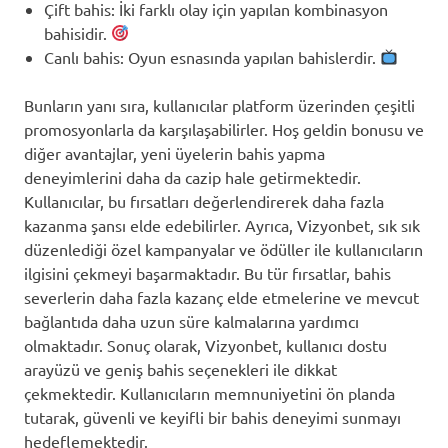
Çift bahis: İki farklı olay için yapılan kombinasyon
bahisidir.
Canlı bahis: Oyun esnasında yapılan bahislerdir.
Bunların yanı sıra, kullanıcılar platform üzerinden çeşitli
promosyonlarla da karşılaşabilirler. Hoş geldin bonusu ve
diğer avantajlar, yeni üyelerin bahis yapma
deneyimlerini daha da cazip hale getirmektedir.
Kullanıcılar, bu fırsatları değerlendirerek daha fazla
kazanma şansı elde edebilirler. Ayrıca, Vizyonbet, sık sık
düzenlediği özel kampanyalar ve ödüller ile kullanıcıların
ilgisini çekmeyi başarmaktadır. Bu tür fırsatlar, bahis
severlerin daha fazla kazanç elde etmelerine ve mevcut
bağlantıda daha uzun süre kalmalarına yardımcı
olmaktadır. Sonuç olarak, Vizyonbet, kullanıcı dostu
arayüzü ve geniş bahis seçenekleri ile dikkat
çekmektedir. Kullanıcıların memnuniyetini ön planda
tutarak, güvenli ve keyifli bir bahis deneyimi sunmayı
hedeflemektedir.