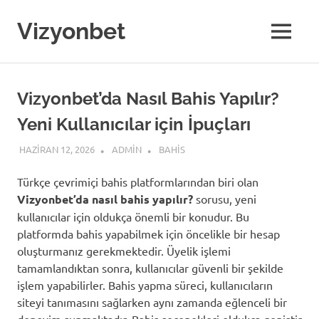
Skip
to
Vizyonbet
MENU
content
Vizyonbet’da Nasıl Bahis Yapılır?
Yeni Kullanıcılar için İpuçları
HAZIRAN 12, 2026
ADMIN
BAHIS
Türkçe çevrimiçi bahis platformlarından biri olan
Vizyonbet’da nasıl bahis yapılır?
sorusu, yeni
kullanıcılar için oldukça önemli bir konudur. Bu
platformda bahis yapabilmek için öncelikle bir hesap
oluşturmanız gerekmektedir. Üyelik işlemi
tamamlandıktan sonra, kullanıcılar güvenli bir şekilde
işlem yapabilirler. Bahis yapma süreci, kullanıcıların
siteyi tanımasını sağlarken aynı zamanda eğlenceli bir
deneyim sunmaktadır. Bahis seçenekleri oldukça geniştir