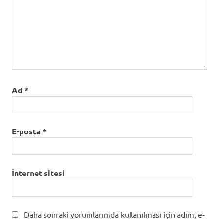
Ad
*
E-posta
*
İnternet sitesi
Daha sonraki yorumlarımda kullanılması için adım, e-