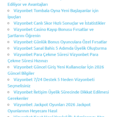
Ediliyor ve Avantajları
Vizyonbet Tombala Oyna Yeni Başlayanlar için
İpuçları
Vizyonbet Canlı Skor Hızlı Sonuçlar ve İstatistikler
Vizyonbet Casino Kayıp Bonusu Fırsatlar ve
Şartlarını Öğrenin
Vizyonbet Günlük Bonus Oyunculara Özel Fırsatlar
Vizyonbet Sanal Bahis 5 Adımda Üyelik Oluşturma
Vizyonbet Para Çekme Süresi Vizyonbet Para
Çekme Süresi Hızınızı
Vizyonbet Güncel Giriş Yeni Kullanıcılar İçin 2026
Güncel Bilgiler
Vizyonbet 7/24 Destek 5 Neden Vizyonbeti
Seçmelisiniz
Vizyonbet İletişim Üyelik Sürecinde Dikkat Edilmesi
Gerekenler
Vizyonbet Jackpot Oyunları 2026 Jackpot
Oyunlarının Heyecanı Nasıl
Vizyonbet Kayıt Nasıl Yapılır? İlk Adımlarınızı Atın